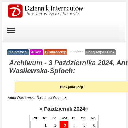
< reklama
the:protocol
Aukcje
Bukmacherzy
Dodaj artykuł / link
Archiwum - 3 Października 2024, An
Wasilewska-Śpioch:
Brak publikacji.
Anna Wasilewska-Śpioch na Google+
«
Październik 2024
»
Po
Wt
Śr
Czw
Pt
Sb
Nd
1
2
3
4
5
6