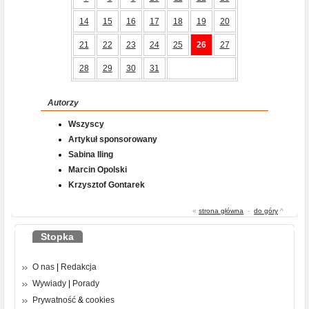
14
15
16
17
18
19
20
21
22
23
24
25
26
27
28
29
30
31
Autorzy
Wszyscy
Artykuł sponsorowany
Sabina Iling
Marcin Opolski
Krzysztof Gontarek
«
strona główna
-
do góry
^
Stopka
O nas
|
Redakcja
Wywiady
|
Porady
Prywatność
&
cookies