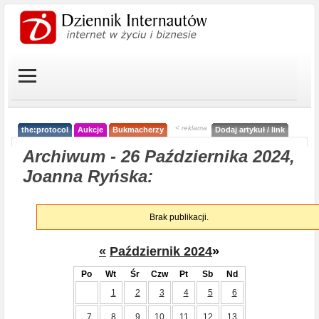
< reklama
the:protocol
Aukcje
Bukmacherzy
Dodaj artykuł / link
Archiwum - 26 Października 2024,
Joanna Ryńska:
Brak publikacji.
«
Październik 2024
»
Po
Wt
Śr
Czw
Pt
Sb
Nd
1
2
3
4
5
6
7
8
9
10
11
12
13