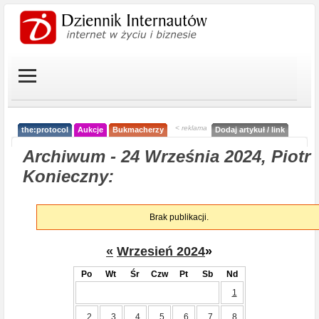
< reklama
the:protocol
Aukcje
Bukmacherzy
Dodaj artykuł / link
Archiwum - 24 Września 2024, Piotr
Konieczny:
Brak publikacji.
«
Wrzesień 2024
»
Po
Wt
Śr
Czw
Pt
Sb
Nd
1
2
3
4
5
6
7
8