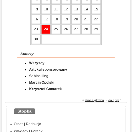
9
10
11
12
13
14
15
16
17
18
19
20
21
22
23
24
25
26
27
28
29
30
Autorzy
Wszyscy
Artykuł sponsorowany
Sabina Iling
Marcin Opolski
Krzysztof Gontarek
«
strona główna
-
do góry
^
Stopka
O nas
|
Redakcja
Wywiady
|
Porady