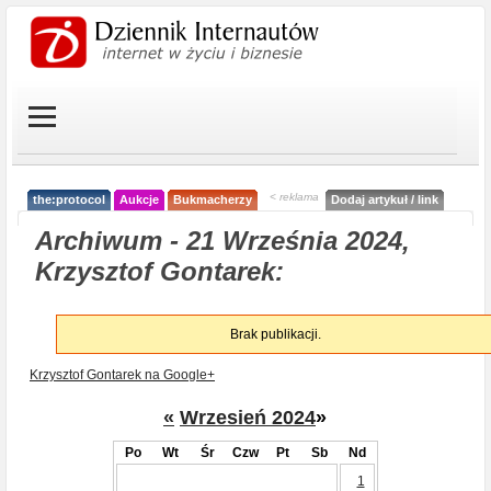
< reklama
the:protocol
Aukcje
Bukmacherzy
Dodaj artykuł / link
Archiwum - 21 Września 2024,
Krzysztof Gontarek:
Brak publikacji.
Krzysztof Gontarek na Google+
«
Wrzesień 2024
»
Po
Wt
Śr
Czw
Pt
Sb
Nd
1