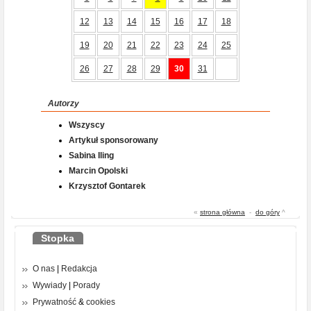
12
13
14
15
16
17
18
19
20
21
22
23
24
25
26
27
28
29
30
31
Autorzy
Wszyscy
Artykuł sponsorowany
Sabina Iling
Marcin Opolski
Krzysztof Gontarek
«
strona główna
-
do góry
^
Stopka
O nas
|
Redakcja
Wywiady
|
Porady
Prywatność
&
cookies