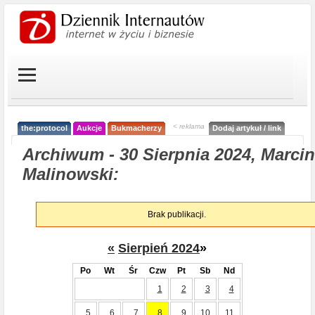
< reklama
the:protocol
Aukcje
Bukmacherzy
Dodaj artykuł / link
Archiwum - 30 Sierpnia 2024, Marcin
Malinowski:
Brak publikacji.
«
Sierpień 2024
»
Po
Wt
Śr
Czw
Pt
Sb
Nd
1
2
3
4
5
6
7
8
9
10
11