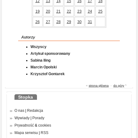
12
13
14
15
16
17
18
19
20
21
22
23
24
25
26
27
28
29
30
31
Autorzy
Wszyscy
Artykuł sponsorowany
Sabina Iling
Marcin Opolski
Krzysztof Gontarek
«
strona główna
-
do góry
^
Stopka
O nas
|
Redakcja
Wywiady
|
Porady
Prywatność
&
cookies
Mapa serwisu
|
RSS