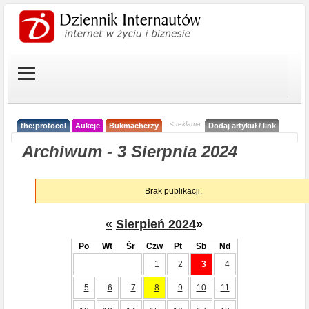
< reklama
the:protocol
Aukcje
Bukmacherzy
Dodaj artykuł / link
Archiwum - 3 Sierpnia 2024
Brak publikacji.
«
Sierpień 2024
»
Po
Wt
Śr
Czw
Pt
Sb
Nd
1
2
3
4
5
6
7
8
9
10
11