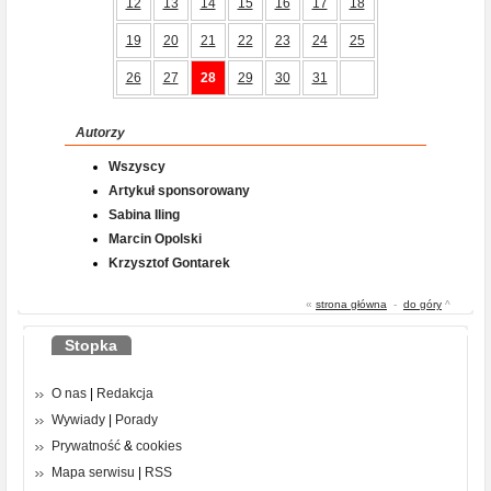
12
13
14
15
16
17
18
19
20
21
22
23
24
25
26
27
28
29
30
31
Autorzy
Wszyscy
Artykuł sponsorowany
Sabina Iling
Marcin Opolski
Krzysztof Gontarek
«
strona główna
-
do góry
^
Stopka
O nas
|
Redakcja
Wywiady
|
Porady
Prywatność
&
cookies
Mapa serwisu
|
RSS