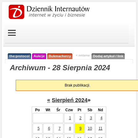
< reklama
the:protocol
Aukcje
Bukmacherzy
Dodaj artykuł / link
Archiwum - 28 Sierpnia 2024
Brak publikacji.
«
Sierpień 2024
»
Po
Wt
Śr
Czw
Pt
Sb
Nd
1
2
3
4
5
6
7
8
9
10
11