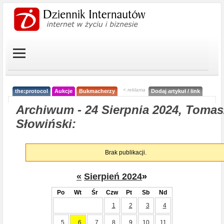
< reklama
the:protocol
Aukcje
Bukmacherzy
Dodaj artykuł / link
Archiwum - 24 Sierpnia 2024, Tomas
Słowiński:
Brak publikacji.
«
Sierpień 2024
»
Po
Wt
Śr
Czw
Pt
Sb
Nd
1
2
3
4
5
6
7
8
9
10
11