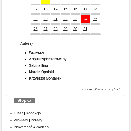
12
13
14
15
16
17
18
19
20
21
22
23
24
25
26
27
28
29
30
31
Autorzy
Wszyscy
Artykuł sponsorowany
Sabina Iling
Marcin Opolski
Krzysztof Gontarek
«
strona główna
-
do góry
^
Stopka
O nas
|
Redakcja
Wywiady
|
Porady
Prywatność
&
cookies