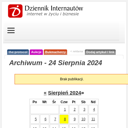
< reklama
the:protocol
Aukcje
Bukmacherzy
Dodaj artykuł / link
Archiwum - 24 Sierpnia 2024
Brak publikacji.
«
Sierpień 2024
»
Po
Wt
Śr
Czw
Pt
Sb
Nd
1
2
3
4
5
6
7
8
9
10
11