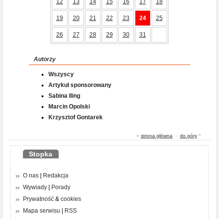
12
13
14
15
16
17
18
19
20
21
22
23
24
25
26
27
28
29
30
31
Autorzy
Wszyscy
Artykuł sponsorowany
Sabina Iling
Marcin Opolski
Krzysztof Gontarek
«
strona główna
-
do góry
^
Stopka
O nas
|
Redakcja
Wywiady
|
Porady
Prywatność
&
cookies
Mapa serwisu
|
RSS