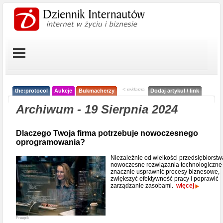
< reklama
the:protocol
Aukcje
Bukmacherzy
Dodaj artykuł / link
Archiwum - 19 Sierpnia 2024
Dlaczego Twoja firma potrzebuje nowoczesnego
oprogramowania?
Niezależnie od wielkości przedsiębiorstw
nowoczesne rozwiązania technologiczn
znacznie usprawnić procesy biznesowe,
zwiększyć efektywność pracy i poprawić
zarządzanie zasobami.
więcej
Freepik