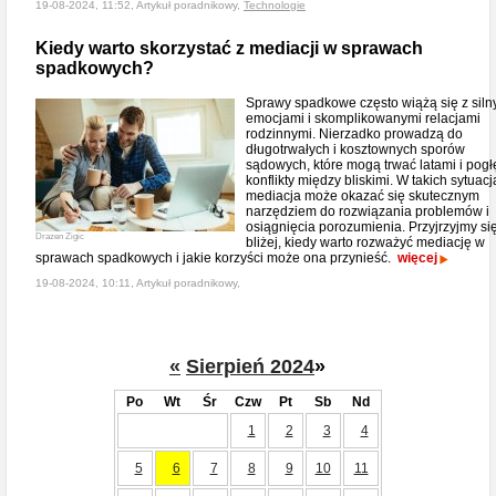
19-08-2024, 11:52, Artykuł poradnikowy,
Technologie
Kiedy warto skorzystać z mediacji w sprawach
spadkowych?
Sprawy spadkowe często wiążą się z siln
emocjami i skomplikowanymi relacjami
rodzinnymi. Nierzadko prowadzą do
długotrwałych i kosztownych sporów
sądowych, które mogą trwać latami i pogł
konflikty między bliskimi. W takich sytuac
mediacja może okazać się skutecznym
narzędziem do rozwiązania problemów i
osiągnięcia porozumienia. Przyjrzyjmy si
Drazen Zigic
bliżej, kiedy warto rozważyć mediację w
sprawach spadkowych i jakie korzyści może ona przynieść.
więcej
19-08-2024, 10:11, Artykuł poradnikowy,
«
Sierpień 2024
»
Po
Wt
Śr
Czw
Pt
Sb
Nd
1
2
3
4
5
6
7
8
9
10
11