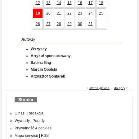
12
13
14
15
16
17
18
19
20
21
22
23
24
25
26
27
28
29
30
31
Autorzy
Wszyscy
Artykuł sponsorowany
Sabina Iling
Marcin Opolski
Krzysztof Gontarek
«
strona główna
-
do góry
^
Stopka
O nas
|
Redakcja
Wywiady
|
Porady
Prywatność
&
cookies
Mapa serwisu
|
RSS