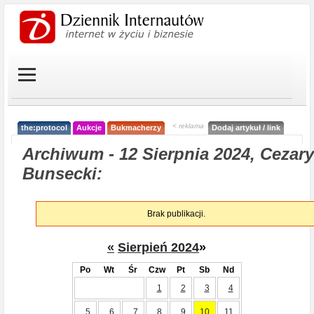
< reklama
the:protocol
Aukcje
Bukmacherzy
Dodaj artykuł / link
Archiwum - 12 Sierpnia 2024, Cezary
Bunsecki:
Brak publikacji.
«
Sierpień 2024
»
Po
Wt
Śr
Czw
Pt
Sb
Nd
1
2
3
4
5
6
7
8
9
10
11