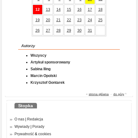
12
13
14
15
16
17
18
19
20
21
22
23
24
25
26
27
28
29
30
31
Autorzy
Wszyscy
Artykuł sponsorowany
Sabina Iling
Marcin Opolski
Krzysztof Gontarek
«
strona główna
-
do góry
^
Stopka
O nas
|
Redakcja
Wywiady
|
Porady
Prywatność
&
cookies