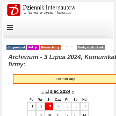
< reklama
the:protocol
Aukcje
Bukmacherzy
Dodaj artykuł / link
Archiwum - 3 Lipca 2024, Komunika
firmy:
Brak publikacji.
«
Lipiec 2024
»
Po
Wt
Śr
Czw
Pt
Sb
Nd
1
2
3
4
5
6
7
8
9
10
11
12
13
14