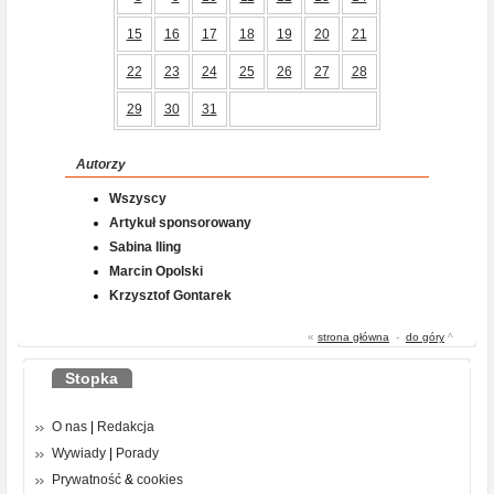
15
16
17
18
19
20
21
22
23
24
25
26
27
28
29
30
31
Autorzy
Wszyscy
Artykuł sponsorowany
Sabina Iling
Marcin Opolski
Krzysztof Gontarek
«
strona główna
-
do góry
^
Stopka
O nas
|
Redakcja
Wywiady
|
Porady
Prywatność
&
cookies