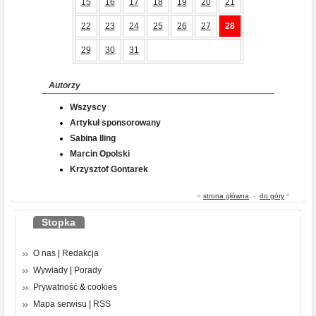
15
16
17
18
19
20
21
22
23
24
25
26
27
28
29
30
31
Autorzy
Wszyscy
Artykuł sponsorowany
Sabina Iling
Marcin Opolski
Krzysztof Gontarek
«
strona główna
-
do góry
^
Stopka
O nas
|
Redakcja
Wywiady
|
Porady
Prywatność
&
cookies
Mapa serwisu
|
RSS