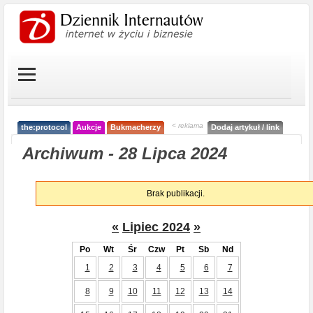
< reklama
the:protocol
Aukcje
Bukmacherzy
Dodaj artykuł / link
Archiwum - 28 Lipca 2024
Brak publikacji.
«
Lipiec 2024
»
Po
Wt
Śr
Czw
Pt
Sb
Nd
1
2
3
4
5
6
7
8
9
10
11
12
13
14