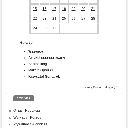
15
16
17
18
19
20
21
22
23
24
25
26
27
28
29
30
31
Autorzy
Wszyscy
Artykuł sponsorowany
Sabina Iling
Marcin Opolski
Krzysztof Gontarek
«
strona główna
-
do góry
^
Stopka
O nas
|
Redakcja
Wywiady
|
Porady
Prywatność
&
cookies