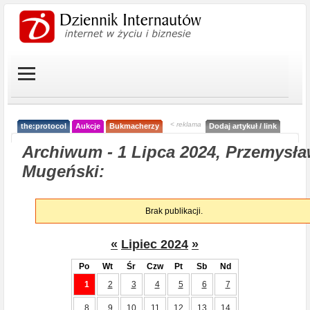
< reklama
the:protocol
Aukcje
Bukmacherzy
Dodaj artykuł / link
Archiwum - 1 Lipca 2024, Przemysł
Mugeński:
Brak publikacji.
«
Lipiec 2024
»
Po
Wt
Śr
Czw
Pt
Sb
Nd
1
2
3
4
5
6
7
8
9
10
11
12
13
14