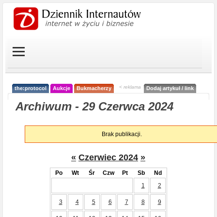
< reklama
the:protocol
Aukcje
Bukmacherzy
Dodaj artykuł / link
Archiwum - 29 Czerwca 2024
Brak publikacji.
«
Czerwiec 2024
»
Po
Wt
Śr
Czw
Pt
Sb
Nd
1
2
3
4
5
6
7
8
9