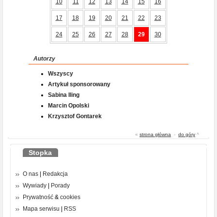
10
11
12
13
14
15
16
17
18
19
20
21
22
23
24
25
26
27
28
29
30
Autorzy
Wszyscy
Artykuł sponsorowany
Sabina Iling
Marcin Opolski
Krzysztof Gontarek
«
strona główna
-
do góry
^
Stopka
O nas
|
Redakcja
Wywiady
|
Porady
Prywatność
&
cookies
Mapa serwisu
|
RSS