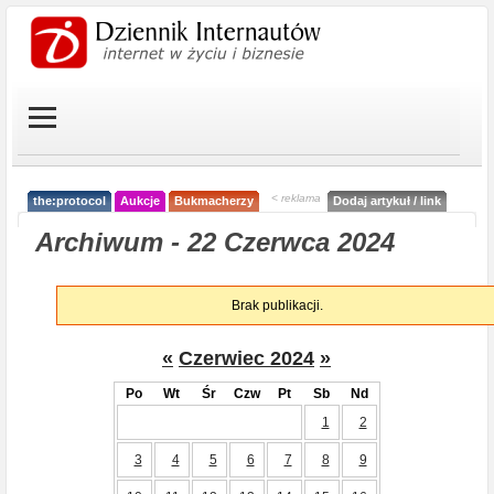
< reklama
the:protocol
Aukcje
Bukmacherzy
Dodaj artykuł / link
Archiwum - 22 Czerwca 2024
Brak publikacji.
«
Czerwiec 2024
»
Po
Wt
Śr
Czw
Pt
Sb
Nd
1
2
3
4
5
6
7
8
9