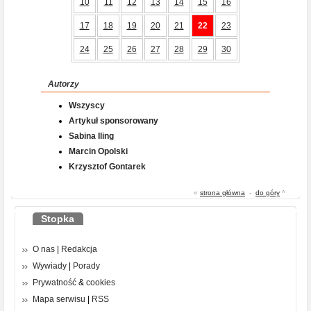
10
11
12
13
14
15
16
17
18
19
20
21
22
23
24
25
26
27
28
29
30
Autorzy
Wszyscy
Artykuł sponsorowany
Sabina Iling
Marcin Opolski
Krzysztof Gontarek
«
strona główna
-
do góry
^
Stopka
O nas
|
Redakcja
Wywiady
|
Porady
Prywatność
&
cookies
Mapa serwisu
|
RSS