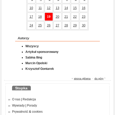
10
11
12
13
14
15
16
17
18
19
20
21
22
23
24
25
26
27
28
29
30
Autorzy
Wszyscy
Artykuł sponsorowany
Sabina Iling
Marcin Opolski
Krzysztof Gontarek
«
strona główna
-
do góry
^
Stopka
O nas
|
Redakcja
Wywiady
|
Porady
Prywatność
&
cookies