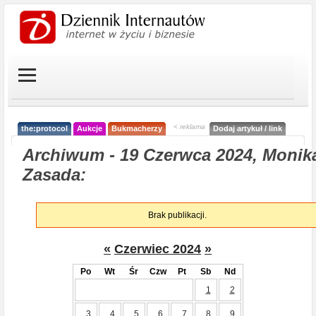
< reklama
the:protocol
Aukcje
Bukmacherzy
Dodaj artykuł / link
Archiwum - 19 Czerwca 2024, Monik
Zasada:
Brak publikacji.
«
Czerwiec 2024
»
Po
Wt
Śr
Czw
Pt
Sb
Nd
1
2
3
4
5
6
7
8
9