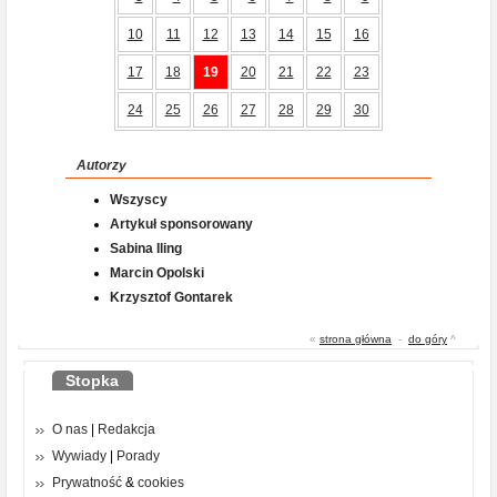
10
11
12
13
14
15
16
17
18
19
20
21
22
23
24
25
26
27
28
29
30
Autorzy
Wszyscy
Artykuł sponsorowany
Sabina Iling
Marcin Opolski
Krzysztof Gontarek
«
strona główna
-
do góry
^
Stopka
O nas
|
Redakcja
Wywiady
|
Porady
Prywatność
&
cookies