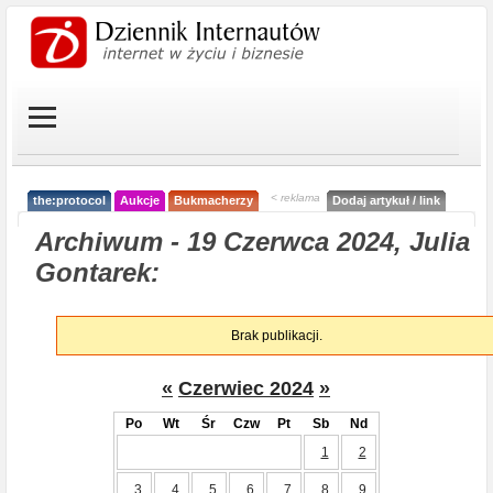
< reklama
the:protocol
Aukcje
Bukmacherzy
Dodaj artykuł / link
Archiwum - 19 Czerwca 2024, Julia
Gontarek:
Brak publikacji.
«
Czerwiec 2024
»
Po
Wt
Śr
Czw
Pt
Sb
Nd
1
2
3
4
5
6
7
8
9