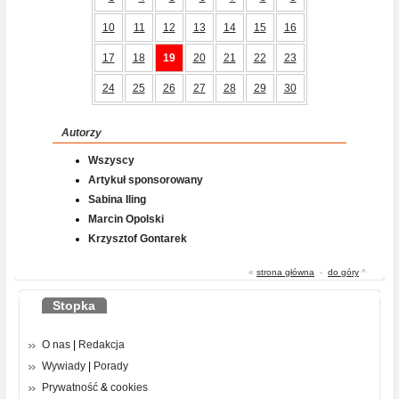
10
11
12
13
14
15
16
17
18
19
20
21
22
23
24
25
26
27
28
29
30
Autorzy
Wszyscy
Artykuł sponsorowany
Sabina Iling
Marcin Opolski
Krzysztof Gontarek
«
strona główna
-
do góry
^
Stopka
O nas
|
Redakcja
Wywiady
|
Porady
Prywatność
&
cookies