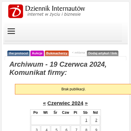
< reklama
the:protocol
Aukcje
Bukmacherzy
Dodaj artykuł / link
Archiwum - 19 Czerwca 2024,
Komunikat firmy:
Brak publikacji.
«
Czerwiec 2024
»
Po
Wt
Śr
Czw
Pt
Sb
Nd
1
2
3
4
5
6
7
8
9