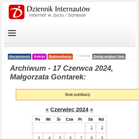
< reklama
the:protocol
Aukcje
Bukmacherzy
Dodaj artykuł / link
Archiwum - 17 Czerwca 2024,
Małgorzata Gontarek:
Brak publikacji.
«
Czerwiec 2024
»
Po
Wt
Śr
Czw
Pt
Sb
Nd
1
2
3
4
5
6
7
8
9