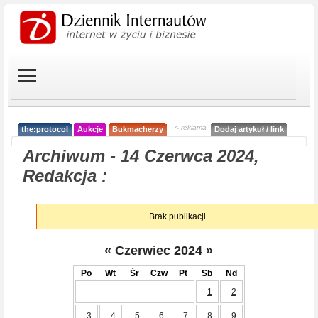
< reklama
the:protocol
Aukcje
Bukmacherzy
Dodaj artykuł / link
Archiwum - 14 Czerwca 2024,
Redakcja :
Brak publikacji.
«
Czerwiec 2024
»
Po
Wt
Śr
Czw
Pt
Sb
Nd
1
2
3
4
5
6
7
8
9