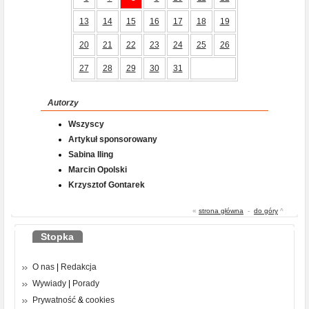
13
14
15
16
17
18
19
20
21
22
23
24
25
26
27
28
29
30
31
Autorzy
Wszyscy
Artykuł sponsorowany
Sabina Iling
Marcin Opolski
Krzysztof Gontarek
«
strona główna
-
do góry
^
Stopka
O nas
|
Redakcja
Wywiady
|
Porady
Prywatność
&
cookies