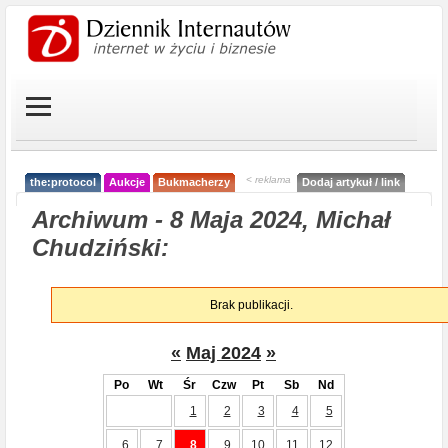
< reklama
the:protocol
Aukcje
Bukmacherzy
Dodaj artykuł / link
Archiwum - 8 Maja 2024, Michał
Chudziński:
Brak publikacji.
«
Maj 2024
»
Po
Wt
Śr
Czw
Pt
Sb
Nd
1
2
3
4
5
6
7
8
9
10
11
12