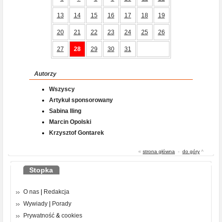
13
14
15
16
17
18
19
20
21
22
23
24
25
26
27
28
29
30
31
Autorzy
Wszyscy
Artykuł sponsorowany
Sabina Iling
Marcin Opolski
Krzysztof Gontarek
«
strona główna
-
do góry
^
Stopka
O nas
|
Redakcja
Wywiady
|
Porady
Prywatność
&
cookies