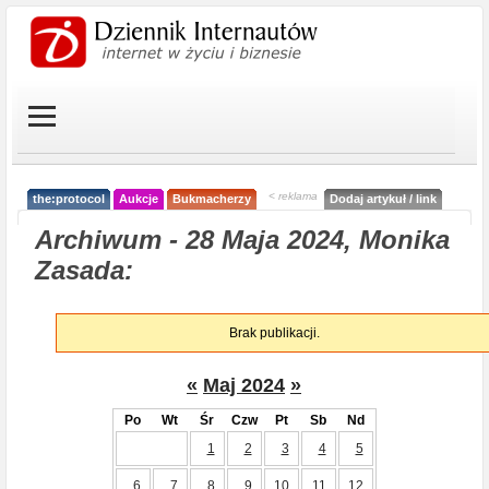
< reklama
the:protocol
Aukcje
Bukmacherzy
Dodaj artykuł / link
Archiwum - 28 Maja 2024, Monika
Zasada:
Brak publikacji.
«
Maj 2024
»
Po
Wt
Śr
Czw
Pt
Sb
Nd
1
2
3
4
5
6
7
8
9
10
11
12