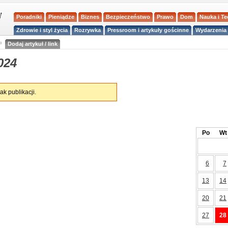
Poradniki
Pieniądze
Biznes
Bezpieczeństwo
Prawo
Dom
Nauka i T
Zdrowie i styl życia
Rozrywka
Pressroom i artykuły gościnne
Wydarzenia 
a
Dodaj artykuł / link
024
ak publikacji.
Po
Wt
6
7
13
14
20
21
27
28