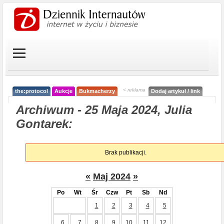
< reklama
the:protocol
Aukcje
Bukmacherzy
Dodaj artykuł / link
Archiwum - 25 Maja 2024, Julia
Gontarek:
Brak publikacji.
«
Maj 2024
»
Po
Wt
Śr
Czw
Pt
Sb
Nd
1
2
3
4
5
6
7
8
9
10
11
12