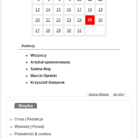
13
14
15
16
17
18
19
20
21
22
23
24
25
26
27
28
29
30
31
Autorzy
Wszyscy
Artykuł sponsorowany
Sabina Iling
Marcin Opolski
Krzysztof Gontarek
«
strona główna
-
do góry
^
Stopka
O nas
|
Redakcja
Wywiady
|
Porady
Prywatność
&
cookies