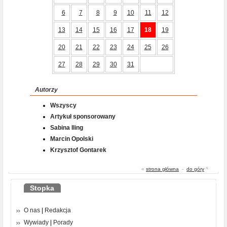
6
7
8
9
10
11
12
13
14
15
16
17
18
19
20
21
22
23
24
25
26
27
28
29
30
31
Autorzy
Wszyscy
Artykuł sponsorowany
Sabina Iling
Marcin Opolski
Krzysztof Gontarek
«
strona główna
-
do góry
^
Stopka
O nas
|
Redakcja
Wywiady
|
Porady