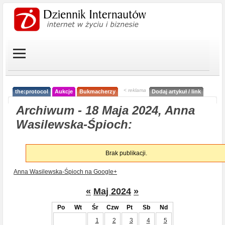
< reklama
the:protocol
Aukcje
Bukmacherzy
Dodaj artykuł / link
Archiwum - 18 Maja 2024, Anna
Wasilewska-Śpioch:
Brak publikacji.
Anna Wasilewska-Śpioch na Google+
«
Maj 2024
»
Po
Wt
Śr
Czw
Pt
Sb
Nd
1
2
3
4
5