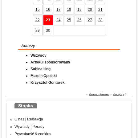
15
16
17
18
19
20
21
22
23
24
25
26
27
28
29
30
Autorzy
Wszyscy
Artykuł sponsorowany
Sabina Iling
Marcin Opolski
Krzysztof Gontarek
«
strona główna
-
do góry
^
Stopka
O nas
|
Redakcja
Wywiady
|
Porady
Prywatność
&
cookies