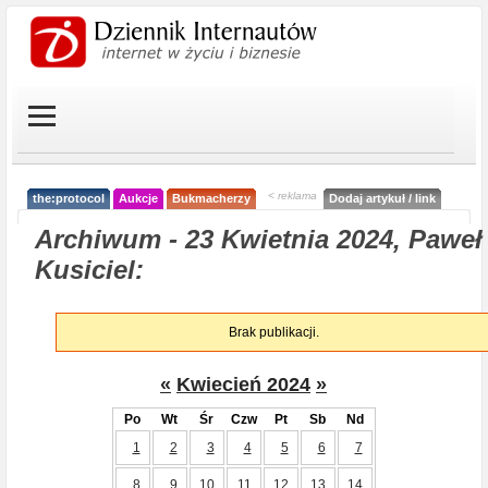
< reklama
the:protocol
Aukcje
Bukmacherzy
Dodaj artykuł / link
Archiwum - 23 Kwietnia 2024, Paweł
Kusiciel:
Brak publikacji.
«
Kwiecień 2024
»
Po
Wt
Śr
Czw
Pt
Sb
Nd
1
2
3
4
5
6
7
8
9
10
11
12
13
14