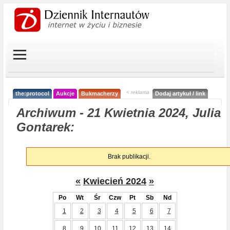
< reklama
the:protocol
Aukcje
Bukmacherzy
Dodaj artykuł / link
Archiwum - 21 Kwietnia 2024, Julia
Gontarek:
Brak publikacji.
«
Kwiecień 2024
»
Po
Wt
Śr
Czw
Pt
Sb
Nd
1
2
3
4
5
6
7
8
9
10
11
12
13
14