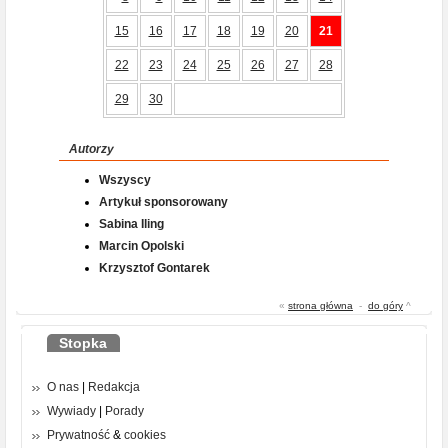
15
16
17
18
19
20
21
22
23
24
25
26
27
28
29
30
Autorzy
Wszyscy
Artykuł sponsorowany
Sabina Iling
Marcin Opolski
Krzysztof Gontarek
«
strona główna
-
do góry
^
Stopka
O nas
|
Redakcja
Wywiady
|
Porady
Prywatność
&
cookies