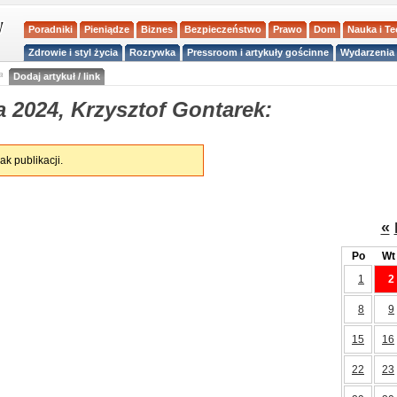
Poradniki
Pieniądze
Biznes
Bezpieczeństwo
Prawo
Dom
Nauka i T
Zdrowie i styl życia
Rozrywka
Pressroom i artykuły gościnne
Wydarzenia 
a
Dodaj artykuł / link
 2024, Krzysztof Gontarek:
ak publikacji.
«
Po
Wt
1
2
8
9
15
16
22
23