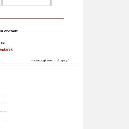
onsorowany
ski
Gontarek
«
strona główna
-
do góry
^