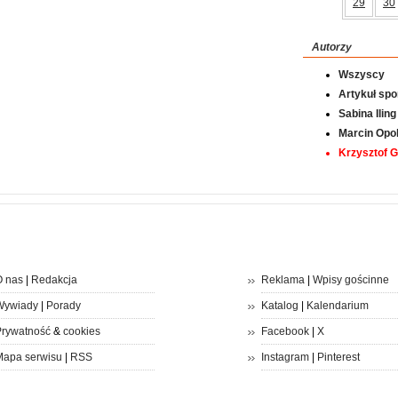
29
30
Autorzy
Wszyscy
Artykuł sp
Sabina Iling
Marcin Opol
Krzysztof 
 nas
|
Redakcja
Reklama
|
Wpisy gościnne
Wywiady
|
Porady
Katalog
|
Kalendarium
rywatność
&
cookies
Facebook
|
X
apa serwisu
|
RSS
Instagram
|
Pinterest