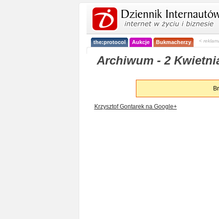
< reklam
the:protocol
Aukcje
Bukmacherzy
Archiwum - 2 Kwietnia
Br
Krzysztof Gontarek na Google+