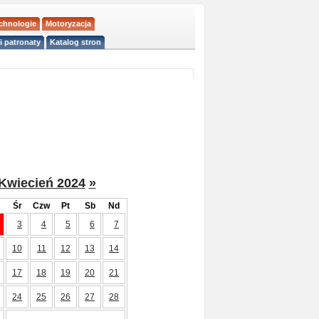
echnologie
Motoryzacja
i patronaty
Katalog stron
Kwiecień 2024
»
Śr
Czw
Pt
Sb
Nd
3
4
5
6
7
10
11
12
13
14
17
18
19
20
21
24
25
26
27
28