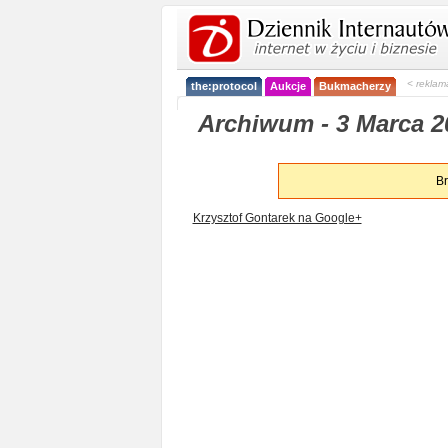
< reklam
the:protocol
Aukcje
Bukmacherzy
Archiwum - 3 Marca 2
Br
Krzysztof Gontarek na Google+