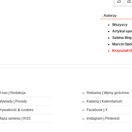
25
26
Autorzy
Wszyscy
Artykuł sp
Sabina Iling
Marcin Opol
Krzysztof 
 nas
|
Redakcja
Reklama
|
Wpisy gościnne
Wywiady
|
Porady
Katalog
|
Kalendarium
rywatność
&
cookies
Facebook
|
X
apa serwisu
|
RSS
Instagram
|
Pinterest