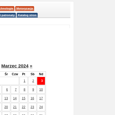
echnologie
Motoryzacja
i patronaty
Katalog stron
Marzec 2024
»
Śr
Czw
Pt
Sb
Nd
1
2
3
6
7
8
9
10
13
14
15
16
17
20
21
22
23
24