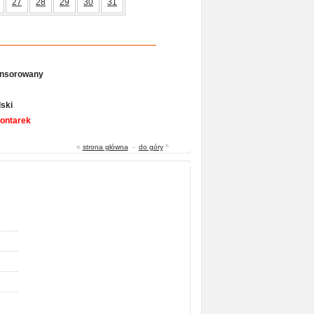
27
28
29
30
31
onsorowany
ski
Gontarek
«
strona główna
-
do góry
^