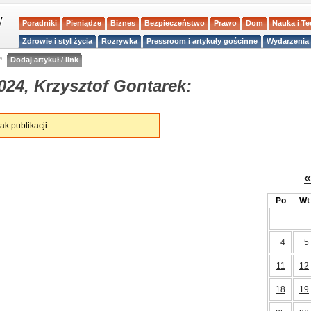
Poradniki
Pieniądze
Biznes
Bezpieczeństwo
Prawo
Dom
Nauka i T
Zdrowie i styl życia
Rozrywka
Pressroom i artykuły gościnne
Wydarzenia 
a
Dodaj artykuł / link
024, Krzysztof Gontarek:
ak publikacji.
«
Po
Wt
4
5
11
12
18
19