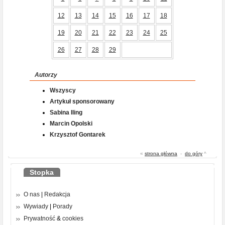
12
13
14
15
16
17
18
19
20
21
22
23
24
25
26
27
28
29
Autorzy
Wszyscy
Artykuł sponsorowany
Sabina Iling
Marcin Opolski
Krzysztof Gontarek
«
strona główna
-
do góry
^
Stopka
O nas
|
Redakcja
Wywiady
|
Porady
Prywatność
&
cookies