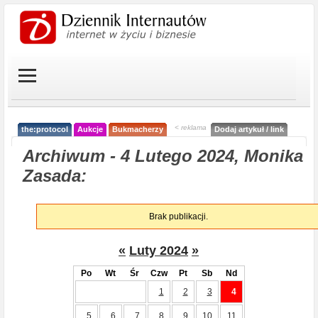
< reklama
the:protocol
Aukcje
Bukmacherzy
Dodaj artykuł / link
Archiwum - 4 Lutego 2024, Monika
Zasada:
Brak publikacji.
«
Luty 2024
»
Po
Wt
Śr
Czw
Pt
Sb
Nd
1
2
3
4
5
6
7
8
9
10
11