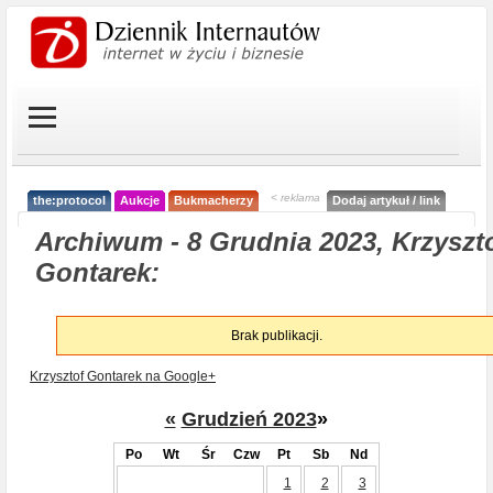
< reklama
the:protocol
Aukcje
Bukmacherzy
Dodaj artykuł / link
Archiwum - 8 Grudnia 2023, Krzyszt
Gontarek:
Brak publikacji.
Krzysztof Gontarek na Google+
«
Grudzień 2023
»
Po
Wt
Śr
Czw
Pt
Sb
Nd
1
2
3