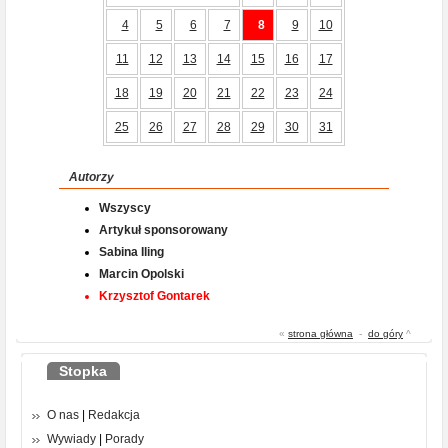
4
5
6
7
8
9
10
11
12
13
14
15
16
17
18
19
20
21
22
23
24
25
26
27
28
29
30
31
Autorzy
Wszyscy
Artykuł sponsorowany
Sabina Iling
Marcin Opolski
Krzysztof Gontarek
«
strona główna
-
do góry
^
Stopka
O nas
|
Redakcja
Wywiady
|
Porady