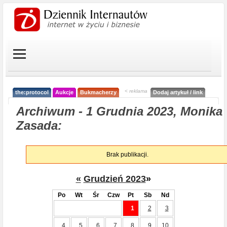
< reklama
the:protocol
Aukcje
Bukmacherzy
Dodaj artykuł / link
Archiwum - 1 Grudnia 2023, Monika
Zasada:
Brak publikacji.
«
Grudzień 2023
»
Po
Wt
Śr
Czw
Pt
Sb
Nd
1
2
3
4
5
6
7
8
9
10