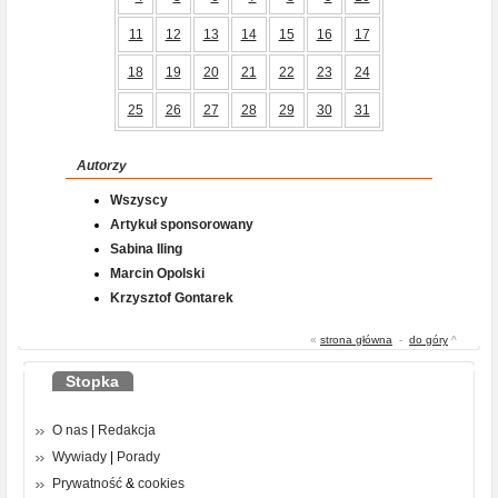
11
12
13
14
15
16
17
18
19
20
21
22
23
24
25
26
27
28
29
30
31
Autorzy
Wszyscy
Artykuł sponsorowany
Sabina Iling
Marcin Opolski
Krzysztof Gontarek
«
strona główna
-
do góry
^
Stopka
O nas
|
Redakcja
Wywiady
|
Porady
Prywatność
&
cookies