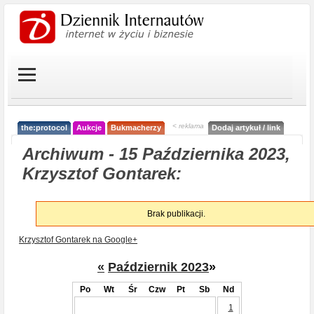
< reklama
the:protocol
Aukcje
Bukmacherzy
Dodaj artykuł / link
Archiwum - 15 Października 2023,
Krzysztof Gontarek:
Brak publikacji.
Krzysztof Gontarek na Google+
«
Październik 2023
»
Po
Wt
Śr
Czw
Pt
Sb
Nd
1