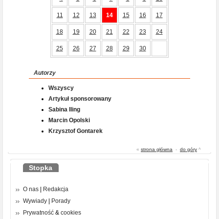
11
12
13
14
15
16
17
18
19
20
21
22
23
24
25
26
27
28
29
30
Autorzy
Wszyscy
Artykuł sponsorowany
Sabina Iling
Marcin Opolski
Krzysztof Gontarek
«
strona główna
-
do góry
^
Stopka
O nas
|
Redakcja
Wywiady
|
Porady
Prywatność
&
cookies