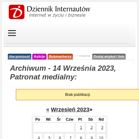
< reklama
the:protocol
Aukcje
Bukmacherzy
Dodaj artykuł / link
Archiwum - 14 Września 2023,
Patronat medialny:
Brak publikacji.
«
Wrzesień 2023
»
Po
Wt
Śr
Czw
Pt
Sb
Nd
1
2
3
4
5
6
7
8
9
10