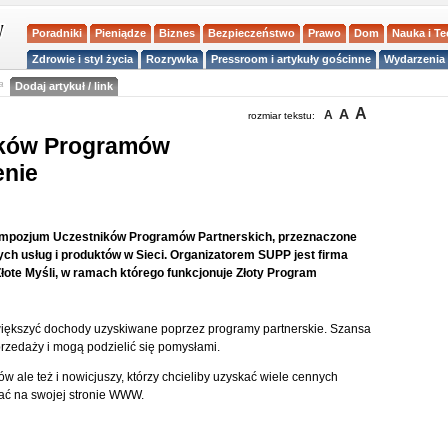
Poradniki
Pieniądze
Biznes
Bezpieczeństwo
Prawo
Dom
Nauka i T
Zdrowie i styl życia
Rozrywka
Pressroom i artykuły gościnne
Wydarzenia 
a
Dodaj artykuł / link
A
A
A
rozmiar tekstu:
ików Programów
enie
Sympozjum Uczestników Programów Partnerskich, przeznaczone
ych usług i produktów w Sieci. Organizatorem SUPP jest firma
łote Myśli, w ramach którego funkcjonuje Złoty Program
większyć dochody uzyskiwane poprzez programy partnerskie. Szansa
rzedaży i mogą podzielić się pomysłami.
w ale też i nowicjuszy, którzy chcieliby uzyskać wiele cennych
iać na swojej stronie WWW.