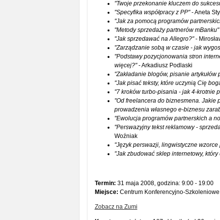
"Twoje przekonanie kluczem do sukces
"Specyfika współpracy z PP"
- Aneta St
"Jak za pomocą programów partnerskic
"Metody sprzedaży partnerów mBanku"
"Jak sprzedawać na Allegro?"
- Mirosł
"Zarządzanie sobą w czasie - jak wyg
"Podstawy pozycjonowania stron intern
więcej?"
- Arkadiusz Podlaski
"Zakładanie blogów, pisanie artykułów 
"Jak pisać teksty, które uczynią Cię bog
"7 kroków turbo-pisania - jak 4-krotnie
"Od freelancera do biznesmena. Jakie 
prowadzenia własnego e-biznesu zara
"Ewolucja programów partnerskich a no
"Perswazyjny tekst reklamowy - sprzeda
Woźniak
"Język perswazji, lingwistyczne wzor
"Jak zbudować sklep internetowy, który 
Termin:
31 maja 2008, godzina: 9:00 - 19:00
Miejsce:
Centrum Konferencyjno-Szkoleniowe,
Zobacz na Zumi