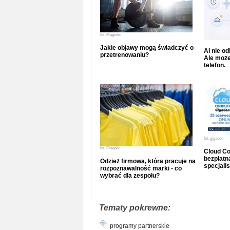
fot.
Magnific
Jakie objawy mogą świadczyć o
AI nie o
przetrenowaniu?
Ale może
telefon.
fot.
gigacon
fot.
Freepik
Cloud Co
bezpłatna
Odzież firmowa, która pracuje na
specjalis
rozpoznawalność marki - co
wybrać dla zespołu?
Tematy pokrewne:
programy partnerskie