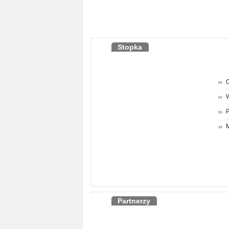
Stopka
O
P
M
Partnerzy