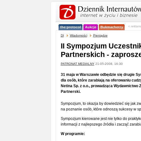
< reklam
the:protocol
Aukcje
Bukmacherzy
DI
Wiadomości
Pieniądze
II Sympozjum Uczestn
Partnerskich - zaprosz
PATRONAT MEDIALNY
21-05-2008, 16:30
31 maja w Warszawie odbędzie się drugie 
dla osób, które zarabiają na oferowaniu cudz
Netina Sp. z o.o., prowadząca Wydawnictwo Z
Partnerski.
Sympozjum, to okazja by dowiedzieć się jak z
na poznanie osób, które odnoszą sukcesy w sp
Sympozjum kierowane jest nie tylko do praktykó
informacji z najlepszego źródła i zacząć zarab
W programie: