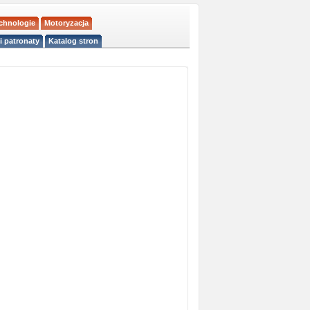
echnologie
Motoryzacja
i patronaty
Katalog stron