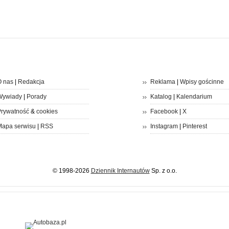
 nas
|
Redakcja
Reklama
|
Wpisy gościnne
Wywiady
|
Porady
Katalog
|
Kalendarium
rywatność
&
cookies
Facebook
|
X
apa serwisu
|
RSS
Instagram
|
Pinterest
© 1998-2026
Dziennik Internautów
Sp. z o.o.