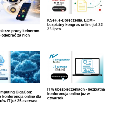
KSeF, e-Doręczenia, ECM -
bezpłatny kongres online już 22–
23 lipca
dbierze pracy kelnerom.
 odebrać za nich
IT w ubezpieczeniach - bezpłatna
mputing GigaCon:
konferencja online już w
 konferencja online dla
czwartek
tów IT już 25 czerwca