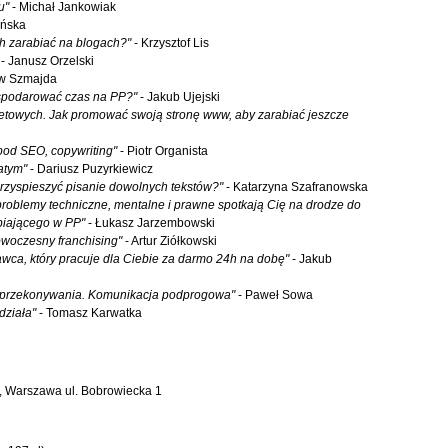
u"
- Michał Jankowiak
yńska
h zarabiać na blogach?"
- Krzysztof Lis
- Janusz Orzelski
aw Szmajda
ospodarować czas na PP?"
- Jakub Ujejski
etowych. Jak promować swoją stronę www, aby zarabiać jeszcze
pod SEO, copywriting"
- Piotr Organista
atym"
- Dariusz Puzyrkiewicz
 przyspieszyć pisanie dowolnych tekstów?"
- Katarzyna Szafranowska
problemy techniczne, mentalne i prawne spotkają Cię na drodze do
biającego w PP"
- Łukasz Jarzembowski
woczesny franchising"
- Artur Ziółkowski
wca, który pracuje dla Ciebie za darmo 24h na dobę"
- Jakub
ce przekonywania. Komunikacja podprogowa"
- Paweł Sowa
działa"
- Tomasz Karwatka
 Warszawa ul. Bobrowiecka 1