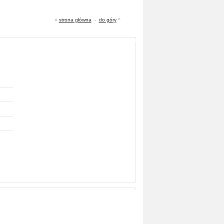
«
strona główna
-
do góry
^