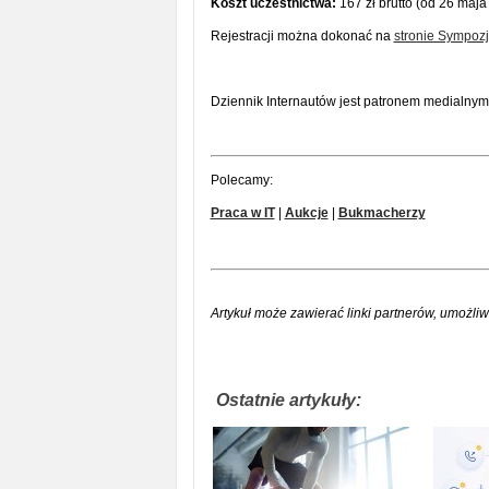
Koszt uczestnictwa:
167 zł brutto (od 26 maja 
Rejestracji można dokonać na
stronie Sympoz
Dziennik Internautów jest patronem medialny
Polecamy:
Praca w IT
|
Aukcje
|
Bukmacherzy
Artykuł może zawierać linki partnerów, umożliw
Ostatnie artykuły: