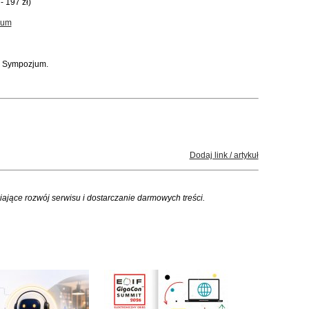
- 197 zł)
jum
m Sympozjum.
Dodaj link / artykuł
iające rozwój serwisu i dostarczanie darmowych treści.