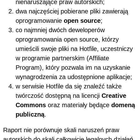
nienaruszające praw autorskich;
dwa najczęściej pobierane pliki zawierają
oprogramowanie
open source
;
co najmniej dwóch deweloperów
oprogramowania open source, którzy
umieścili swoje pliki na Hotfile, uczestniczy
w programie partnerskim (Affiliate
Program), który pozwala im na uzyskanie
wynagrodzenia za udostępnione aplikacje;
w serwisie Hotfile da się znaleźć także
twórczość dostępną na licencji
Creative
Commons
oraz materiały będące
domeną
publiczną
.
Raport nie porównuje skali naruszeń praw
autorskich do skali całkowicie legalnych działań,