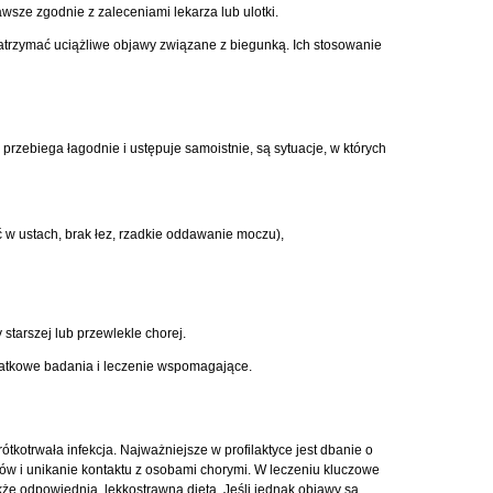
wsze zgodnie z zaleceniami lekarza lub ulotki.
trzymać uciążliwe objawy związane z biegunką. Ich stosowanie
zebiega łagodnie i ustępuje samoistnie, są sytuacje, w których
 w ustach, brak łez, rzadkie oddawanie moczu),
starszej lub przewlekle chorej.
datkowe badania i leczenie wspomagające.
ótkotrwała infekcja. Najważniejsze w profilaktyce jest dbanie o
ów i unikanie kontaktu z osobami chorymi. W leczeniu kluczowe
że odpowiednia, lekkostrawna dieta. Jeśli jednak objawy są