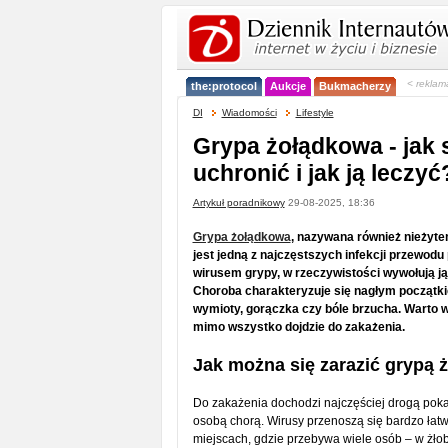
< reklam
the:protocol
Aukcje
Bukmacherzy
DI
Wiadomości
Lifestyle
Grypa żołądkowa - jak s
uchronić i jak ją leczyć
Artykuł poradnikowy
29-08-2025, 18:36
Grypa żołądkowa
, nazywana również nieżyte
jest jedną z najczęstszych infekcji przewo
wirusem grypy, w rzeczywistości wywołują ją
Choroba charakteryzuje się nagłym początki
wymioty, gorączka czy bóle brzucha. Warto wi
mimo wszystko dojdzie do zakażenia.
Jak można się zarazić grypą
Do zakażenia dochodzi najczęściej drogą poka
osobą chorą. Wirusy przenoszą się bardzo łat
miejscach, gdzie przebywa wiele osób – w żło