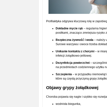
Profilaktyka odgrywa kluczową rolę w zapobie
Dokładne mycie rąk
– regularna higien
posiłkami, znacząco zmniejsza ryzyko 
Bezpieczna żywność i woda
– należy u
Surowe warzywa i owoce trzeba dokład
Unikanie kontaktu z chorymi
– w miarę
infekcji żołądkowo-jelitowej.
Dezynfekcja powierzchni
– szczególnie
na przedmiotach codziennego użytku na
Szczepienia
– w przypadku niemowląt i
które są częstą przyczyną grypy żołądk
Objawy grypy żołądkowej
Choroba pojawia się nagle i szybko się rozwij
wodnista biegunka,