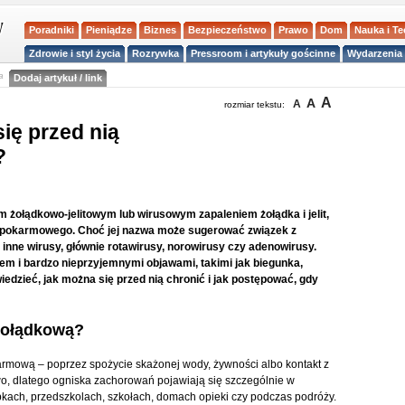
Poradniki
Pieniądze
Biznes
Bezpieczeństwo
Prawo
Dom
Nauka i T
Zdrowie i styl życia
Rozrywka
Pressroom i artykuły gościnne
Wydarzenia 
a
Dodaj artykuł / link
A
A
A
rozmiar tekstu:
ię przed nią
?
m żołądkowo-jelitowym lub wirusowym zapaleniem żołądka i jelit,
du pokarmowego. Choć jej nazwa może sugerować związek z
 inne wirusy, głównie rotawirusy, norowirusy czy adenowirusy.
em i bardzo nieprzyjemnymi objawami, takimi jak biegunka,
edzieć, jak można się przed nią chronić i jak postępować, gdy
 żołądkową?
rmową – poprzez spożycie skażonej wody, żywności albo kontakt z
wo, dlatego ogniska zachorowań pojawiają się szczególnie w
bkach, przedszkolach, szkołach, domach opieki czy podczas podróży.