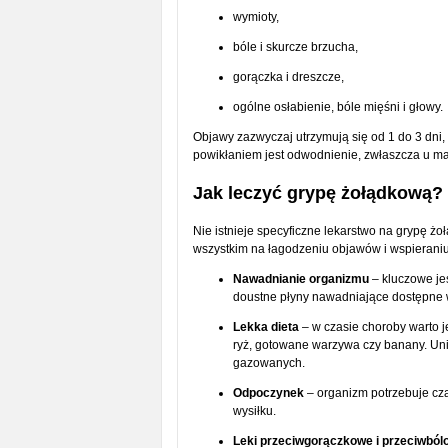
wymioty,
bóle i skurcze brzucha,
gorączka i dreszcze,
ogólne osłabienie, bóle mięśni i głowy.
Objawy zazwyczaj utrzymują się od 1 do 3 dni,
powikłaniem jest odwodnienie, zwłaszcza u mał
Jak leczyć grypę żołądkową?
Nie istnieje specyficzne lekarstwo na grypę ż
wszystkim na łagodzeniu objawów i wspierani
Nawadnianie organizmu
– kluczowe jes
doustne płyny nawadniające dostępne w 
Lekka dieta
– w czasie choroby warto je
ryż, gotowane warzywa czy banany. Uni
gazowanych.
Odpoczynek
– organizm potrzebuje czas
wysiłku.
Leki przeciwgorączkowe i przeciwból