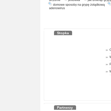
domowe sposoby na grypę żołądkową
adenowirus
Stopka
O
P
M
Partnerzy