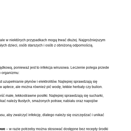
 ale w niektórych przypadkach mogą trwać dłużej. Najgroźniejszym
ych dzieci, osób starszych i osób z obniżoną odpornością.
ołądkową, ponieważ jest to infekcja wirusowa. Leczenie polega przede
u organizmu:
t uzupełnianie płynów i elektrolitów. Najlepiej sprawdzają się
aptece, ale można również pić wodę, lekkie herbaty czy bulion.
ść małe, lekkostrawne posiłki. Najlepiej sprawdzają się sucharki,
kać należy tłustych, smażonych potraw, nabiału oraz napojów
u, aby zwalczyć infekcję, dlatego należy się oszczędzać i unikać
owe
– w razie potrzeby można stosować dostępne bez recepty środki