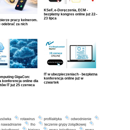
KSeF, e-Doręczenia, ECM -
bezpłatny kongres online już 22–
23 lipca
dbierze pracy kelnerom.
 odebrać za nich
IT w ubezpieczeniach - bezpłatna
mputing GigaCon:
konferencja online już w
 konferencja online dla
czwartek
tów IT już 25 czerwca
usówka
rotawirus
profilaktyka
odwodnienie
nawadnianie
lho
leczenie grypy żołądkowej
y żołądkowej
higiena
grypa żołądkowa
grypa