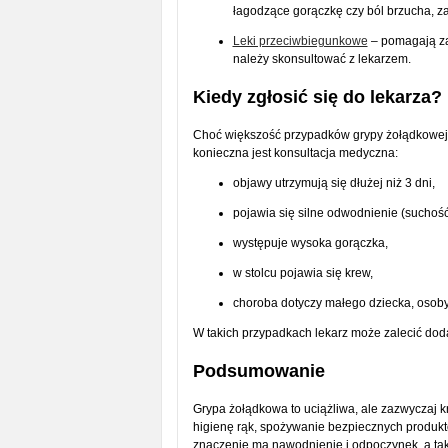
łagodzące gorączkę czy ból brzucha, za
Leki przeciwbiegunkowe
– pomagają za
należy skonsultować z lekarzem.
Kiedy zgłosić się do lekarza?
Choć większość przypadków grypy żołądkowej pr
konieczna jest konsultacja medyczna:
objawy utrzymują się dłużej niż 3 dni,
pojawia się silne odwodnienie (suchość
występuje wysoka gorączka,
w stolcu pojawia się krew,
choroba dotyczy małego dziecka, osoby 
W takich przypadkach lekarz może zalecić do
Podsumowanie
Grypa żołądkowa to uciążliwa, ale zazwyczaj kr
higienę rąk, spożywanie bezpiecznych produkt
znaczenie ma nawodnienie i odpoczynek, a tak