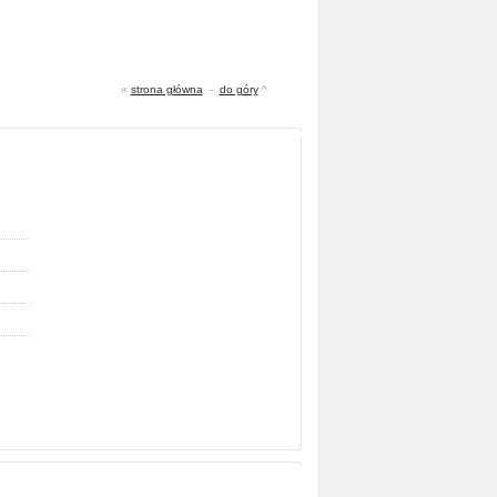
«
strona główna
-
do góry
^