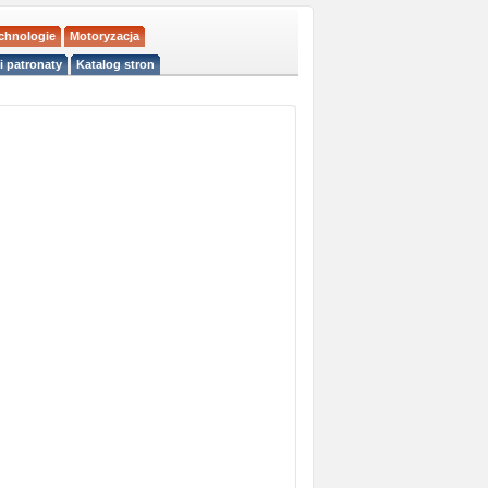
echnologie
Motoryzacja
i patronaty
Katalog stron