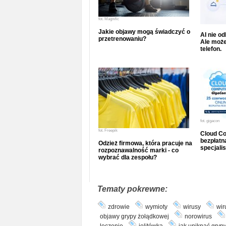
fot.
Magnific
Jakie objawy mogą świadczyć o
AI nie o
przetrenowaniu?
Ale może
telefon.
fot.
gigacon
fot.
Freepik
Cloud Co
bezpłatna
Odzież firmowa, która pracuje na
specjalis
rozpoznawalność marki - co
wybrać dla zespołu?
Tematy pokrewne:
zdrowie
wymioty
wirusy
wir
objawy grypy żołądkowej
norowirus
leczenie
jelitówka
jak uniknąć gryp