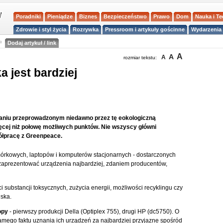
Poradniki
Pieniądze
Biznes
Bezpieczeństwo
Prawo
Dom
Nauka i T
Zdrowie i styl życia
Rozrywka
Pressroom i artykuły gościnne
Wydarzenia 
a
Dodaj artykuł / link
A
A
A
rozmiar tekstu:
 jest bardziej
badaniu przeprowadzonym niedawno przez tę eokologiczną
ięcej niż połowę możliwych punktów. Nie wszyscy główni
półpracę z Greenpeace.
órkowych, laptopów i komputerów stacjonarnych - dostarczonych
 zaprezentować urządzenia najbardziej, zdaniem producentów,
substancji toksycznych, zużycia energii, możliwości recyklingu czy
ska.
opy
- pierwszy produkcji Della (Optiplex 755), drugi HP (dc5750). O
z samego faktu uznania ich urządzeń za najbardziej przyjazne spośród