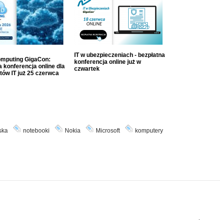
IT w ubezpieczeniach - bezpłatna
mputing GigaCon:
konferencja online już w
 konferencja online dla
czwartek
tów IT już 25 czerwca
ska
notebooki
Nokia
Microsoft
komputery