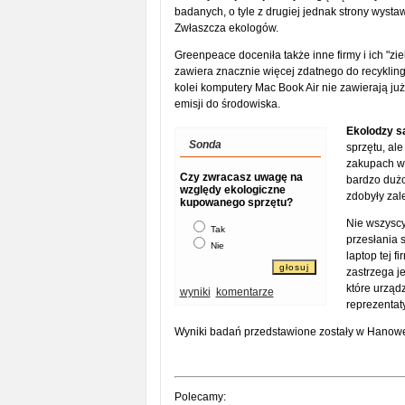
badanych, o tyle z drugiej jednak strony wyst
Zwłaszcza ekologów.
Greenpeace doceniła także inne firmy i ich "zi
zawiera znacznie więcej zdatnego do recyklingu
kolei komputery Mac Book Air nie zawierają już 
emisji do środowiska.
Ekolodzy s
Sonda
sprzętu, al
zakupach wz
Czy zwracasz uwagę na
bardzo dużo
względy ekologiczne
zdobyły zal
kupowanego sprzętu?
Nie wszyscy
Tak
przesłania s
Nie
laptop tej f
zastrzega j
które urząd
wyniki
komentarze
reprezentat
Wyniki badań przedstawione zostały w Hanowe
Polecamy: