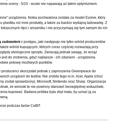
awione oceny - 5/10 - wcale nie napawają aż takim optymizmem.
elone" urządzenia. Nokia pochwalona została za model Evolve, który
 plastiku niż inne produkty, a także za bardzo wydajną ładowarkę. Z
toksycznych rtęci i arszeniku i nie przyczyniają się tym samym do ich
ą zadowoleni
z postępu, jaki następuje nie tylko wśród producentów
e także wśród kupujących, których coraz częściej rozważają przy
ględy ekologiczne sprzętu. Zwracają jednak uwagę, że wciąż
 jest do zrobienia, gdyż najlepsze - ich zdaniem - urządzenia
edwie połowę możliwych punktów.
 producenci skorzystali jednak z zaproszenia Greenpeace do
woich urządzeń do testów. Nie zrobiły tego m.in. Acer, Apple (choć
irmy został sprawdzony), Microsoft, Nintendo oraz Sharp. Organizacja
ednak, że wnioski te nie powinny stanowić bezwględnej wskazówki,
zenia kupować. Badana próbka była zbyt mała, by uznać ją za
ywną.
rze podczas tarów CeBIT.