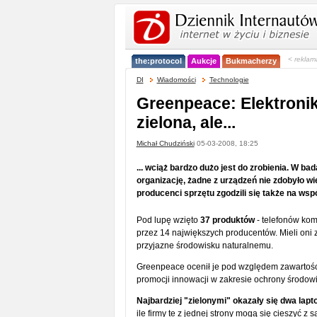
< reklam
the:protocol
Aukcje
Bukmacherzy
DI
Wiadomości
Technologie
Greenpeace: Elektronika
zielona, ale...
Michał Chudziński
05-03-2008, 18:25
... wciąż bardzo dużo jest do zrobienia. W 
organizację, żadne z urządzeń nie zdobyło w
producenci sprzętu zgodzili się także na ws
Pod lupę wzięto
37 produktów
- telefonów kom
przez 14 największych producentów. Mieli oni
przyjazne środowisku naturalnemu.
Greenpeace ocenił je pod względem zawartości 
promocji innowacji w zakresie ochrony środowi
Najbardziej "zielonymi" okazały się dwa lapt
ile firmy te z jednej strony mogą się cieszyć 