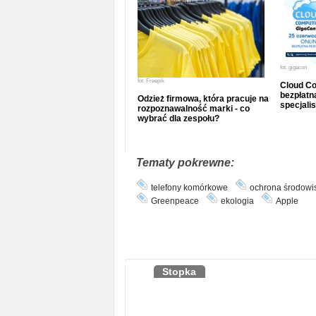
fot.
gigacon
fot.
Freepik
Cloud Co
bezpłatna
Odzież firmowa, która pracuje na
specjalis
rozpoznawalność marki - co
wybrać dla zespołu?
Tematy pokrewne:
telefony komórkowe
ochrona środowi
Greenpeace
ekologia
Apple
Stopka