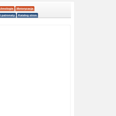
echnologie
Motoryzacja
i patronaty
Katalog stron