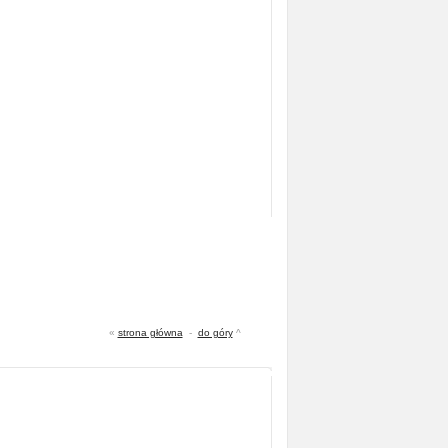
«
strona główna
-
do góry
^