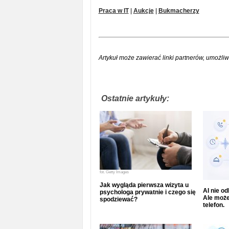
Praca w IT
|
Aukcje
|
Bukmacherzy
Artykuł może zawierać linki partnerów, umożliw
Ostatnie artykuły:
fot.
Getty Images
Jak wygląda pierwsza wizyta u
AI nie o
psychologa prywatnie i czego się
Ale może
spodziewać?
telefon.