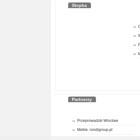
Stopka
O
P
M
Partnerzy
Przeprowadzki Wrocław
Meble: rondigroup.pl