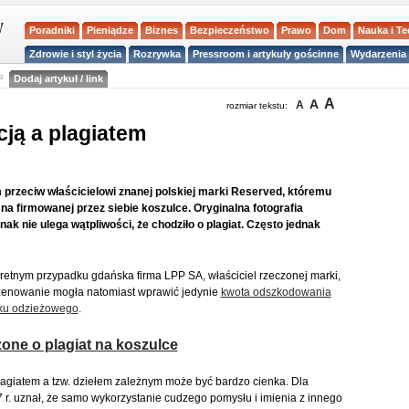
Poradniki
Pieniądze
Biznes
Bezpieczeństwo
Prawo
Dom
Nauka i T
Zdrowie i styl życia
Rozrywka
Pressroom i artykuły gościnne
Wydarzenia 
a
Dodaj artykuł / link
A
A
A
rozmiar tekstu:
cją a plagiatem
 przeciw właścicielowi znanej polskiej marki Reserved, któremu
 na firmowanej przez siebie koszulce. Oryginalna fotografia
nak nie ulega wątpliwości, że chodziło o plagiat. Często jednak
retnym przypadku gdańska firma LPP SA, właściciel rzeczonej marki,
zażenowanie mogła natomiast wprawić jedynie
kwota odszkodowania
nku odzieżowego
.
one o plagiat na koszulce
lagiatem a tzw. dziełem zależnym może być bardzo cienka. Dla
r. uznał, że samo wykorzystanie cudzego pomysłu i imienia z innego