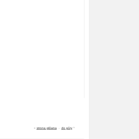
«
strona główna
-
do góry
^