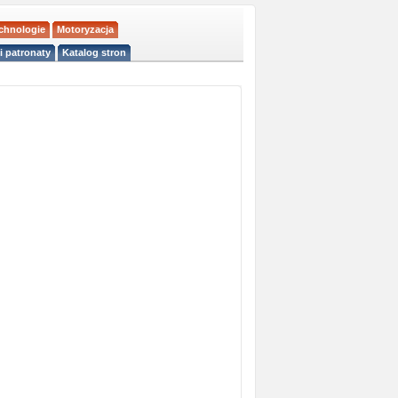
echnologie
Motoryzacja
i patronaty
Katalog stron