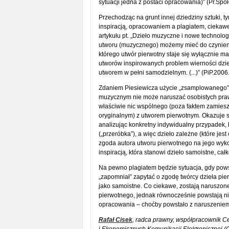
sytuacji jedna z postaci opracowania)” (Pr.Spó
Przechodząc na grunt innej dziedziny sztuki, 
inspiracją, opracowaniem a plagiatem, ciekawe 
artykułu pt. „Dzieło muzyczne i nowe technolo
utworu (muzycznego) możemy mieć do czynieni
którego utwór pierwotny staje się wyłącznie ma
utworów inspirowanych problem wierności dzie
utworem w pełni samodzielnym. (...)” (PiP.2006.
Zdaniem Piesiewicza użycie „zsamplowanego” f
muzycznym nie może naruszać osobistych praw 
właściwie nic wspólnego (poza faktem zamiesz
oryginalnym) z utworem pierwotnym. Okazuje s
analizując konkretny indywidualny przypadek, 
(„przeróbka”), a więc dzieło zależne (które jes
zgoda autora utworu pierwotnego na jego wykor
inspiracją, która stanowi dzieło samoistne, cał
Na pewno plagiatem będzie sytuacja, gdy powst
„zapomniał” zapytać o zgodę twórcy dzieła pie
jako samoistne. Co ciekawe, zostają naruszon
pierwotnego, jednak równocześnie powstają ni
opracowania – choćby powstało z naruszenie
Rafał Cisek
, radca prawny, współpracownik 