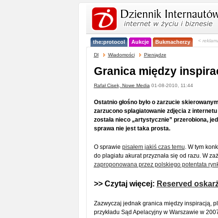
< reklam
the:protocol
Aukcje
Bukmacherzy
DI
Wiadomości
Pieniądze
Granica między inspira
Rafał Cisek, Nowe Media
01-08-2010, 11:44
Ostatnio głośno było o zarzucie skierowanym
zarzucono splagiatowanie zdjęcia z internetu
została nieco „artystycznie” przerobiona, jed
sprawa nie jest taka prosta.
O sprawie
pisałem jakiś czas temu
. W tym konk
do plagiatu akurat przyznała się od razu. W 
zaproponowana przez polskiego potentata ry
>> Czytaj więcej:
Reserved oskarż
Zazwyczaj jednak granica między inspiracją, p
przykładu Sąd Apelacyjny w Warszawie w 2007 