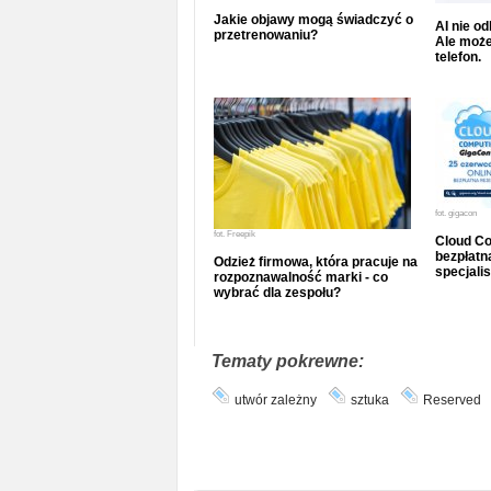
Jakie objawy mogą świadczyć o
AI nie o
przetrenowaniu?
Ale może
telefon.
fot.
gigacon
fot.
Freepik
Cloud Co
bezpłatna
Odzież firmowa, która pracuje na
specjalis
rozpoznawalność marki - co
wybrać dla zespołu?
Tematy pokrewne:
utwór zależny
sztuka
Reserved