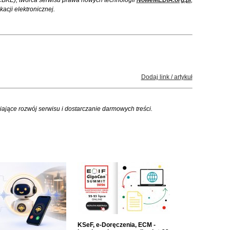
CBKE), twórca serwisu prawa nowych technologii
NoweMEDIA.org.pl
,
cji elektronicznej.
Dodaj link / artykuł
iające rozwój serwisu i dostarczanie darmowych treści.
KSeF, e-Doręczenia, ECM -