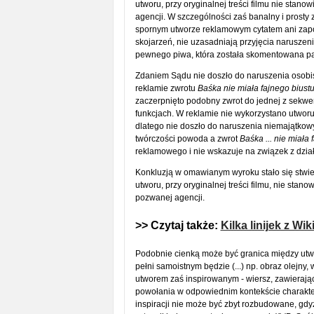
utworu, przy oryginalnej treści filmu nie sta
agencji. W szczególności zaś banalny i prosty 
spornym utworze reklamowym cytatem ani zapo
skojarzeń, nie uzasadniają przyjęcia naruszen
pewnego piwa, która została skomentowana par
Zdaniem Sądu nie doszło do naruszenia osobis
reklamie zwrotu
Baśka nie miała fajnego biust
zaczerpnięto podobny zwrot do jednej z sekwen
funkcjach. W reklamie nie wykorzystano utwor
dlatego nie doszło do naruszenia niemajątkow
twórczości powoda a zwrot
Baśka ... nie miała 
reklamowego i nie wskazuje na związek z dzia
Konkluzją w omawianym wyroku stało się stwie
utworu, przy oryginalnej treści filmu, nie sta
pozwanej agencji.
>> Czytaj także:
Kilka linijek z Wi
Podobnie cienką może być granica między ut
pełni samoistnym będzie (...) np. obraz olejny,
utworem zaś inspirowanym - wiersz, zawierają
powołania w odpowiednim kontekście charakter
inspiracji nie może być zbyt rozbudowane, gdy