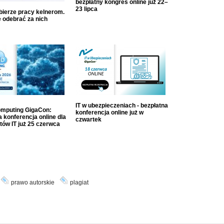
bezpłatny kongres online już 22–
23 lipca
dbierze pracy kelnerom.
 odebrać za nich
IT w ubezpieczeniach - bezpłatna
mputing GigaCon:
konferencja online już w
 konferencja online dla
czwartek
tów IT już 25 czerwca
prawo autorskie
plagiat