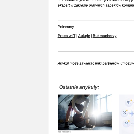
i Ekonomicznych Komunikacji Elektronicznej (
ekspert w zakresie prawnych aspektów komunika
Polecamy:
Praca w IT
|
Aukcje
|
Bukmacherzy
Artykuł może zawierać linki partnerów, umożliw
Ostatnie artykuły:
fot.
Magnific