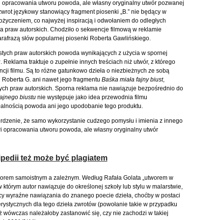
nowi opracowania utworu powoda, ale własny oryginalny utwór pozwanej
zwrot językowy stanowiący fragment piosenki „B.” nie będący w
życzeniem, co najwyżej inspiracją i odwołaniem do odległych
ia praw autorskich. Chodziło o sekwencje filmową w reklamie
afrazą słów popularnej piosenki Roberta Gawlińskiego.
tych praw autorskich powoda wynikających z użycia w spornej
u
. Reklama traktuje o zupełnie innych treściach niż utwór, z którego
cji filmu. Są to różne gatunkowo dzieła o niezbieżnych ze sobą
u Roberta G. ani nawet jego fragmentu
Baśka miała fajny biust
,
ych praw autorskich. Sporna reklama nie nawiązuje bezpośrednio do
fajnego biustu
nie występuje jako idea przewodnia filmu
łalnością powoda ani jego upodobanie tego produktu.
rdzenie, że samo wykorzystanie cudzego pomysłu i imienia z innego
nowi opracowania utworu powoda, ale własny oryginalny utwór
kipedii też może być plagiatem
worem samoistnym a zależnym. Według Rafała Golata „utworem w
 w którym autor nawiązuje do określonej szkoły lub stylu w malarstwie,
cy wyraźne nawiązania do znanego poecie dzieła, choćby w postaci
ystycznych dla tego dzieła zwrotów (powołanie takie w przypadku
ż wówczas należałoby zastanowić się, czy nie zachodzi w takiej