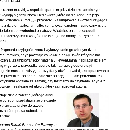
łek 2001/6/44).
tym razem muzyki, w aspekcie granic między dziełem samoistnym,
wydają się tezy Piotra Piesiewicza, które da się wysnuć z jego
gie”. Zdaniem Autora, „w przypadku «zsamplowania» części czyjegoś
a z dziełem zależnym, albo co najwyżej dziełem inspirowanym, dla
teriałem do swobodnej parafrazy. W odniesieniu do kategorii
łu macierzystemu w ogóle nie istnieje, bo mamy do czynienia z
3.56).
ragmentu czyjegoś utworu i wykorzystanie go w innym dziele
autorskich, gdyż powstaje całkowicie nowy utwór, który nie ma
czenia „zsamplowanego” materiału i ewentualną inspiracją dziełem
ię więc, że w przypadku sporów tak naprawdę dopiero sąd,
będzie musiał rozstrzygnął, czy dany utwór powstał jako opracowanie
t co prawda chronione niezależnie od oryginału, ale potrzebna jest
zystanie w dziele zależnym), czy też mamy do czynienia jedynie z
kowicie niezależne od utworu, który zainspirował autora.
aje dzieło zależne, którego autor
rwotnego i przedstawia swoje dzieło
e prawa autorskie do utworu
ezależne prawa autorskie do
m prawa.
Centrum Badań Problemów Prawnych