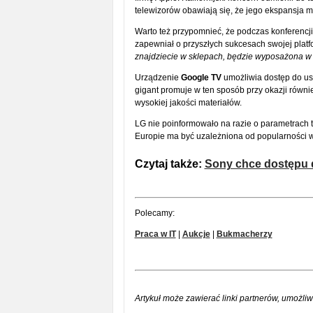
telewizorów obawiają się, że jego ekspansja 
Warto też przypomnieć, że podczas konferencj
zapewniał o przyszłych sukcesach swojej platf
znajdziecie w sklepach, będzie wyposażona w
Urządzenie
Google TV
umożliwia dostęp do us
gigant promuje w ten sposób przy okazji równi
wysokiej jakości materiałów.
LG nie poinformowało na razie o parametrach t
Europie ma być uzależniona od popularności 
Czytaj także:
Sony chce dostępu do
Polecamy:
Praca w IT
|
Aukcje
|
Bukmacherzy
Artykuł może zawierać linki partnerów, umożliw