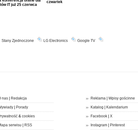
 konferencja online dla
czwartek
tów IT już 25 czerwca
Stany Zjednoczone
LG Electronics
Google TV
 nas
|
Redakcja
Reklama
|
Wpisy gościnne
Wywiady
|
Porady
Katalog
|
Kalendarium
rywatność
&
cookies
Facebook
|
X
apa serwisu
|
RSS
Instagram
|
Pinterest