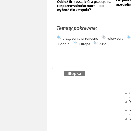
bezpłatna
Odzież firmowa, która pracuje na
specjalis
rozpoznawalność marki - co
wybrać dla zespołu?
Tematy pokrewne:
urządzenia przenośne
telewizory
Google
Europa
Azja
Stopka
O
P
M