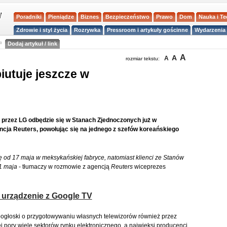
Poradniki
Pieniądze
Biznes
Bezpieczeństwo
Prawo
Dom
Nauka i T
Zdrowie i styl życia
Rozrywka
Pressroom i artykuły gościnne
Wydarzenia 
a
Dodaj artykuł / link
A
A
A
rozmiar tekstu:
iutuje jeszcze w
przez LG odbędzie się w Stanach Zjednoczonych już w
ncja Reuters, powołując się na jednego z szefów koreańskiego
 od 17 maja w meksykańskiej fabryce, natomiast klienci ze Stanów
1 maja
- tłumaczy w rozmowie z agencją
Reuters
wiceprezes
urządzenie z Google TV
ogłoski o przygotowywaniu własnych telewizorów również przez
tej pory wiele sektorów rynku elektronicznego, a najwięksi producenci