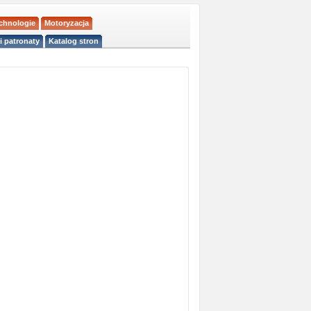
echnologie
Motoryzacja
i patronaty
Katalog stron