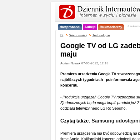
< reklam
the:protocol
Aukcje
Bukmacherzy
DI
Wiadomości
Technologie
Google TV od LG zadeb
maju
Adrian Nowak
07-05-2012, 12:18
Premiera urządzenia Google TV stworzonego 
najbliższych tygodniach - poinformowała age
koncernu.
-
Produkcja urządzeń Google TV rozpocznie się
Zjednoczonych będą mogli kupić produkt już 2
oddziału telewizyjnego LG Ro Seogho.
Czytaj także:
Samsung udostępni 
Premiera urządzenia ma być odpowiedzią na p
firmę Apple. Kalifornijski koncern odmienił do 