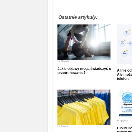
Ostatnie artykuły:
fot.
Magnific
Jakie objawy mogą świadczyć o
AI nie o
przetrenowaniu?
Ale może
telefon.
fot.
gigacon
fot.
Freepik
Cloud Co