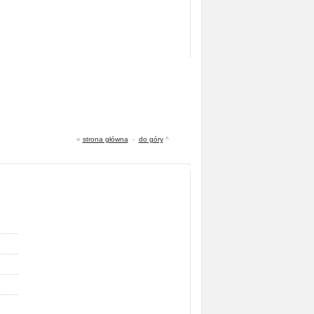
«
strona główna
-
do góry
^