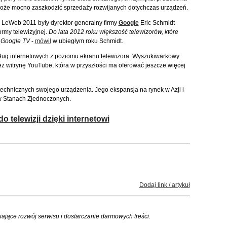
może mocno zaszkodzić sprzedaży rozwijanych dotychczas urządzeń.
i LeWeb 2011 były dyrektor generalny firmy
Google
Eric Schmidt
ormy telewizyjnej.
Do lata 2012 roku większość telewizorów, które
 Google TV
-
mówił
w ubiegłym roku Schmidt.
ług internetowych z poziomu ekranu telewizora. Wyszukiwarkowy
eż witrynę YouTube, która w przyszłości ma oferować jeszcze więcej
echnicznych swojego urządzenia. Jego ekspansja na rynek w Azji i
w Stanach Zjednoczonych.
 telewizji dzięki internetowi
Dodaj link / artykuł
iające rozwój serwisu i dostarczanie darmowych treści.