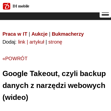
DI mobile
DI mobile
Praca w IT
|
Aukcje
|
Bukmacherzy
Dodaj:
link | artykuł
|
stronę
«POWRÓT
Google Takeout, czyli backup
danych z narzędzi webowych
(wideo)