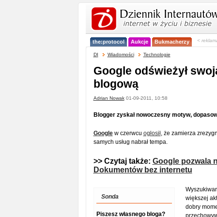
< reklam
the:protocol
Aukcje
Bukmacherzy
DI
Wiadomości
Technologie
Google odświeżył swoj
blogową
Adrian Nowak
01-09-2011, 10:58
Blogger zyskał nowoczesny motyw, dopasowa
Google
w czerwcu
ogłosił
, że zamierza zrezyg
samych usług nabrał tempa.
>> Czytaj także:
Google pozwala na
Dokumentów bez internetu
Wyszukiwark
Sonda
większej ak
dobry momen
Piszesz własnego bloga?
przechowywa