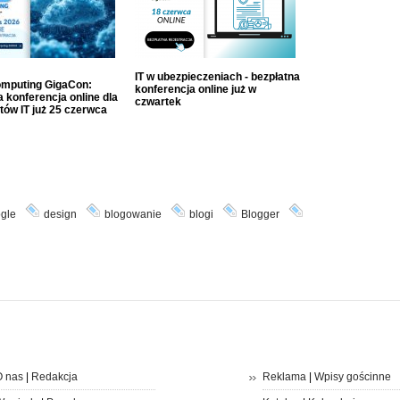
IT w ubezpieczeniach - bezpłatna
mputing GigaCon:
konferencja online już w
 konferencja online dla
czwartek
tów IT już 25 czerwca
gle
design
blogowanie
blogi
Blogger
 nas
|
Redakcja
Reklama
|
Wpisy gościnne