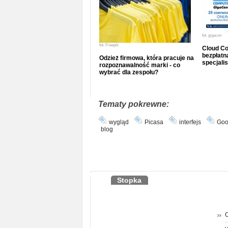
fot.
gigacon
fot.
Freepik
Cloud Co
bezpłatna
Odzież firmowa, która pracuje na
specjalis
rozpoznawalność marki - co
wybrać dla zespołu?
Tematy pokrewne:
wygląd
Picasa
interfejs
Goo
blog
Stopka
O