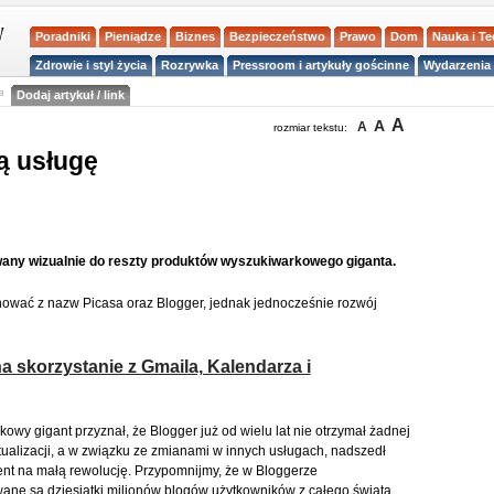
Poradniki
Pieniądze
Biznes
Bezpieczeństwo
Prawo
Dom
Nauka i T
Zdrowie i styl życia
Rozrywka
Pressroom i artykuły gościnne
Wydarzenia 
a
Dodaj artykuł / link
A
A
A
rozmiar tekstu:
ą usługę
ny wizualnie do reszty produktów wyszukiwarkowego giganta.
nować z nazw Picasa oraz Blogger, jednak jednocześnie rozwój
 skorzystanie z Gmaila, Kalendarza i
owy gigant przyznał, że Blogger już od wielu lat nie otrzymał żadnej
tualizacji, a w związku ze zmianami w innych usługach, nadszedł
t na małą rewolucję. Przypomnijmy, że w Bloggerze
ne są dziesiątki milionów blogów użytkowników z całego świata.