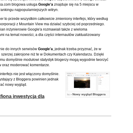
xa.com blogowa usługa
Google'a
znajduje się na 5 miejscu w
ankingu najpopularniejszych witryn.
r to przede wszystkim całkowicie zmieniony interfejs, który według
orporacji z Mountain View ma działać szybciej od poprzedniego.
an inżynierowie Google'a rozmawiali także z wieloma
mi na temat nowości, a dla części internautów zaktualizowany
nie do innych serwisów
Google'a
, jednak trzeba przyznać, że w
szerzej zakrojone niż te w Dokumentach czy Kalendarzu. Dzięki
mu domyślnie modułowi statystyk blogerzy mogą wygodnie tworzyć
tów oraz moderować komentarze.
terfejs nie jest włączony domyślnie.
zystający z Bloggera powinien jednak
wać nowy wygląd.
- Nowy wygląd Bloggera
fot.
fiona inwestycja dla