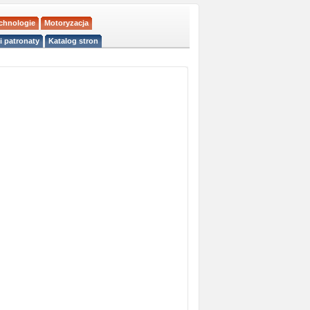
echnologie
Motoryzacja
i patronaty
Katalog stron