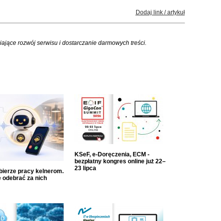
Dodaj link / artykuł
iające rozwój serwisu i dostarczanie darmowych treści.
KSeF, e-Doręczenia, ECM -
bezpłatny kongres online już 22–
23 lipca
dbierze pracy kelnerom.
 odebrać za nich