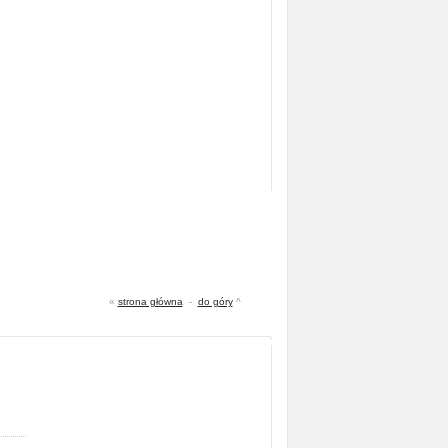
«
strona główna
-
do góry
^