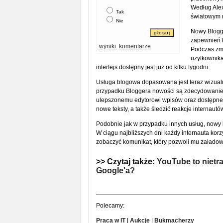
Według Ale
Tak
światowym r
Nie
Nowy Blogge
zapewnień k
wyniki
komentarze
Podczas zmi
użytkownika
interfejs dostępny jest już od kilku tygodni.
Usługa blogowa dopasowana jest teraz wizual
przypadku Bloggera nowości są zdecydowanie 
ulepszonemu edytorowi wpisów oraz dostępne
nowe teksty, a także śledzić reakcje internau
Podobnie jak w przypadku innych usług, nowy in
W ciągu najbliższych dni każdy internauta kor
zobaczyć komunikat, który pozwoli mu załado
>> Czytaj także:
YouTube to nietra
Google'a?
Polecamy:
Praca w IT
|
Aukcje
|
Bukmacherzy