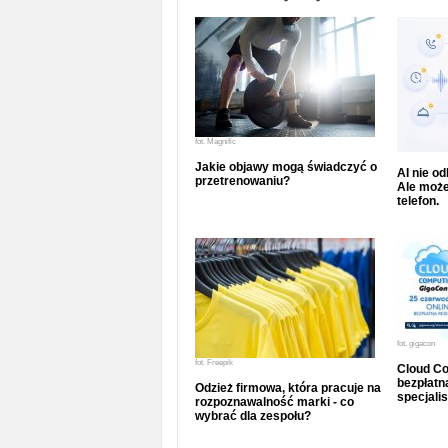
fot.
Magnific
Jakie objawy mogą świadczyć o
AI nie o
przetrenowaniu?
Ale może
telefon.
fot.
gigacon
fot.
Freepik
Cloud Co
bezpłatna
Odzież firmowa, która pracuje na
specjalis
rozpoznawalność marki - co
wybrać dla zespołu?