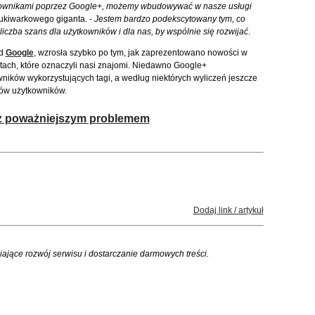
tkownikami poprzez Google+, możemy wbudowywać w nasze usługi
ukiwarkowego giganta. -
Jestem bardzo podekscytowany tym, co
iczba szans dla użytkowników i dla nas, by wspólnie się rozwijać
.
od
Google
, wzrosła szybko po tym, jak zaprezentowano nowości w
tach, które oznaczyli nasi znajomi. Niedawno Google+
wników wykorzystujących tagi, a według niektórych wyliczeń jeszcze
nów użytkowników.
z poważniejszym problemem
Dodaj link / artykuł
iające rozwój serwisu i dostarczanie darmowych treści.