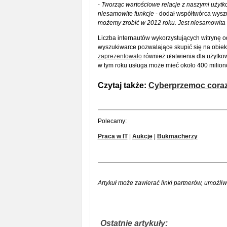
-
Tworząc wartościowe relacje z naszymi uży
niesamowite funkcje
- dodał współtwórca wysz
możemy zrobić w 2012 roku. Jest niesamowita l
Liczba internautów wykorzystujących witrynę 
wyszukiwarce pozwalające skupić się na obiek
zaprezentowało
również ułatwienia dla użytko
w tym roku usługa może mieć około 400 milio
Czytaj także:
Cyberprzemoc cora
Polecamy:
Praca w IT
|
Aukcje
|
Bukmacherzy
Artykuł może zawierać linki partnerów, umożliw
Ostatnie artykuły: