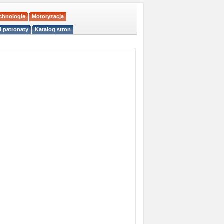
echnologie
Motoryzacja
i patronaty
Katalog stron