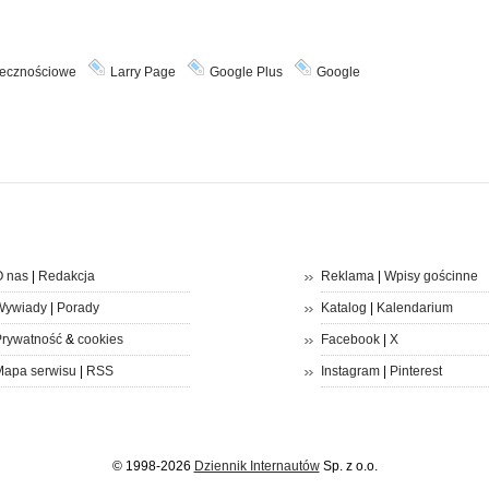
łecznościowe
Larry Page
Google Plus
Google
 nas
|
Redakcja
Reklama
|
Wpisy gościnne
Wywiady
|
Porady
Katalog
|
Kalendarium
rywatność
&
cookies
Facebook
|
X
apa serwisu
|
RSS
Instagram
|
Pinterest
© 1998-2026
Dziennik Internautów
Sp. z o.o.