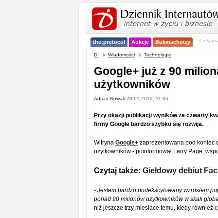
< reklam
the:protocol
Aukcje
Bukmacherzy
DI
Wiadomości
Technologie
Google+ już z 90 milio
użytkowników
Adrian Nowak
20-01-2012, 11:06
Przy okazji publikacji wyników za czwarty kw
firmy Google bardzo szybko się rozwija.
Witryna
Google+
zaprezentowana pod koniec c
użytkowników - poinformował Larry Page, wspó
Czytaj także:
Giełdowy debiut Fa
-
Jestem bardzo podekscytowany wzrostem popu
ponad 90 milionów użytkowników w skali glob
niż jeszcze trzy miesiące temu, kiedy również 