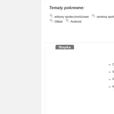
Tematy pokrewne:
witryny społecznościowe
serwisy spo
GMail
Android
Stopka
O
P
M