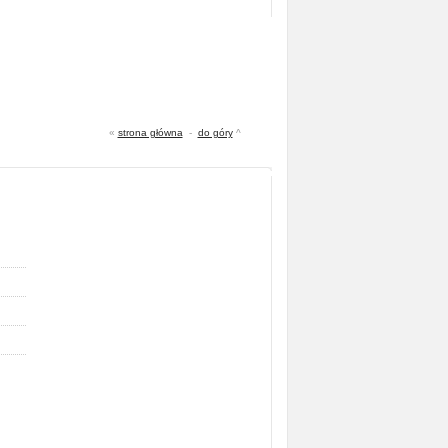
«
strona główna
-
do góry
^