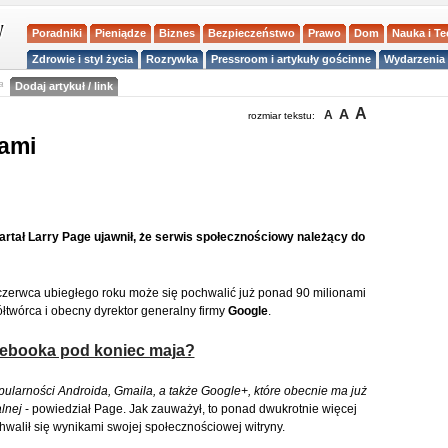
Poradniki
Pieniądze
Biznes
Bezpieczeństwo
Prawo
Dom
Nauka i T
Zdrowie i styl życia
Rozrywka
Pressroom i artykuły gościnne
Wydarzenia 
a
Dodaj artykuł / link
A
A
A
rozmiar tekstu:
nami
artał Larry Page ujawnił, że serwis społecznościowy należący do
zerwca ubiegłego roku może się pochwalić już ponad 90 milionami
łtwórca i obecny dyrektor generalny firmy
Google
.
cebooka pod koniec maja?
larności Androida, Gmaila, a także Google+, które obecnie ma już
alnej
- powiedział Page. Jak zauważył, to ponad dwukrotnie więcej
chwalił się wynikami swojej społecznościowej witryny.