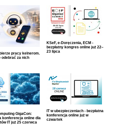
KSeF, e-Doręczenia, ECM -
bezpłatny kongres online już 22–
23 lipca
dbierze pracy kelnerom.
 odebrać za nich
IT w ubezpieczeniach - bezpłatna
mputing GigaCon:
konferencja online już w
 konferencja online dla
czwartek
tów IT już 25 czerwca