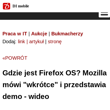
DI mobile
DI mobile
Praca w IT
|
Aukcje
|
Bukmacherzy
Dodaj:
link | artykuł
|
stronę
«POWRÓT
Gdzie jest Firefox OS? Mozilla
mówi "wkrótce" i przedstawia
demo - wideo