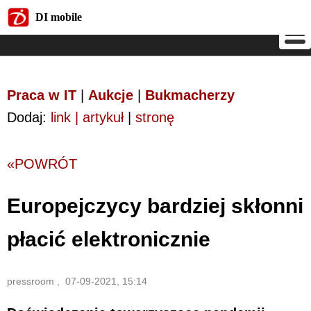
DI mobile
DI mobile
Praca w IT
|
Aukcje
|
Bukmacherzy
Dodaj:
link | artykuł
|
stronę
«POWRÓT
Europejczycy bardziej skłonni
płacić elektronicznie
pressroom , 07-09-2021, 15:14