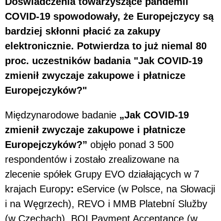
Doświadczenia towarzyszące pandemii
COVID-19 spowodowały, że Europejczycy są
bardziej skłonni płacić za zakupy
elektronicznie. Potwierdza to już niemal 80
proc. uczestników badania "Jak COVID-19
zmienił zwyczaje zakupowe i płatnicze
Europejczyków?"
Międzynarodowe badanie
„Jak COVID-19
zmienił zwyczaje zakupowe i płatnicze
Europejczyków?”
objęło ponad 3 500
respondentów i zostało zrealizowane na
zlecenie spółek Grupy EVO działających w 7
krajach Europy
:
eService (w Polsce, na Słowacji
i na Węgrzech), REVO i MMB Platební Služby
(w Czechach), BOI Payment Acceptance (w