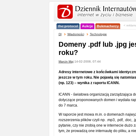
< reklam
the:protocol
Aukcje
Bukmacherzy
DI
Wiadomości
Technologie
Domeny .pdf lub .jpg j
roku?
Marcin Maj
14-02-2008, 07:44
Adresy internetowe z końcówkami identycznym
jeszcze w tym roku. Nie pojawią się natomia
(np. 123) – wynika z raportu ICANN.
ICANN - światowa organizacją zarządzająca do
dotyczące proponowanych domen i wydała rapor
do 7 marca.
W raporcie jest mowa m.in. o domenach najwyż
rozszerzenia plików czyli np. .mp3, .pdf, .doc,
pytanie, czy nie zrobią one w internecie dużo
tym, że prowadzą one internautę do pliku, a nie