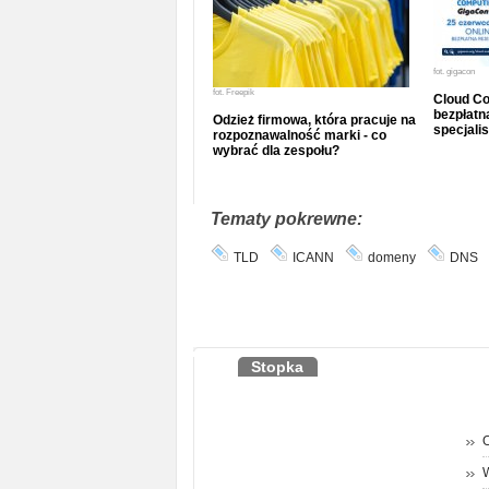
fot.
gigacon
fot.
Freepik
Cloud Co
bezpłatna
Odzież firmowa, która pracuje na
specjalis
rozpoznawalność marki - co
wybrać dla zespołu?
Tematy pokrewne:
TLD
ICANN
domeny
DNS
Stopka
O