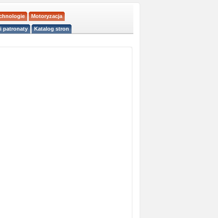
echnologie
Motoryzacja
i patronaty
Katalog stron