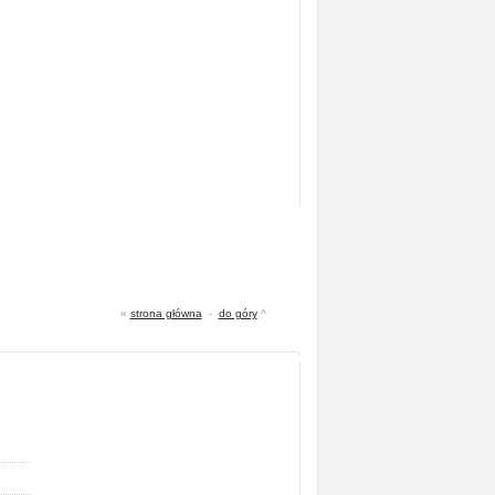
«
strona główna
-
do góry
^