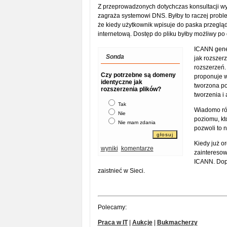
Z przeprowadzonych dotychczas konsultacji wy
zagraża systemowi DNS. Byłby to raczej probl
że kiedy użytkownik wpisuje do paska przegląd
internetową. Dostęp do pliku byłby możliwy p
ICANN gener
Sonda
jak rozszer
rozszerzeń.
Czy potrzebne są domeny
proponuje w
identyczne jak
tworzona p
rozszerzenia plików?
tworzenia i a
Tak
Wiadomo rów
Nie
poziomu, kt
Nie mam zdania
pozwoli to 
Kiedy już o
wyniki
komentarze
zainteresow
ICANN. Dopi
zaistnieć w Sieci.
Polecamy:
Praca w IT
|
Aukcje
|
Bukmacherzy