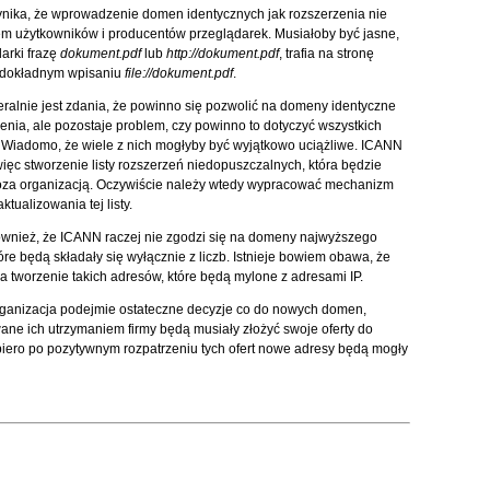
nika, że wprowadzenie domen identycznych jak rozszerzenia nie
em użytkowników i producentów przeglądarek. Musiałoby być jasne,
arki frazę
dokument.pdf
lub
http://dokument.pdf
, trafia na stronę
o dokładnym wpisaniu
file://dokument.pdf
.
alnie jest zdania, że powinno się pozwolić na domeny identyczne
zenia, ale pozostaje problem, czy powinno to dotyczyć wszystkich
 Wiadomo, że wiele z nich mogłyby być wyjątkowo uciążliwe. ICANN
ięc stworzenie listy rozszerzeń niedopuszczalnych, która będzie
oza organizacją. Oczywiście należy wtedy wypracować mechanizm
ktualizowania tej listy.
nież, że ICANN raczej nie zgodzi się na domeny najwyższego
óre będą składały się wyłącznie z liczb. Istnieje bowiem obawa, że
na tworzenie takich adresów, które będą mylone z adresami IP.
rganizacja podejmie ostateczne decyzje co do nowych domen,
ane ich utrzymaniem firmy będą musiały złożyć swoje oferty do
ero po pozytywnym rozpatrzeniu tych ofert nowe adresy będą mogły