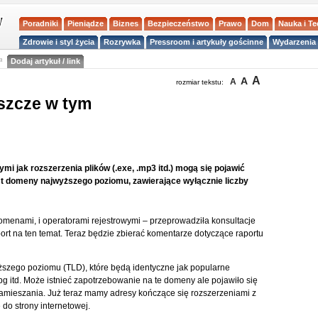
Poradniki
Pieniądze
Biznes
Bezpieczeństwo
Prawo
Dom
Nauka i T
Zdrowie i styl życia
Rozrywka
Pressroom i artykuły gościnne
Wydarzenia 
a
Dodaj artykuł / link
A
A
A
rozmiar tekstu:
eszcze w tym
i jak rozszerzenia plików (.exe, .mp3 itd.) mogą się pojawić
st domeny najwyższego poziomu, zawierające wyłącznie liczby
menami, i operatorami rejestrowymi – przeprowadziła konsultacje
t na ten temat. Teraz będzie zbierać komentarze dotyczące raportu
szego poziomu (TLD), które będą identyczne jak popularne
 .jpg itd. Może istnieć zapotrzebowanie na te domeny ale pojawiło się
 zamieszania. Już teraz mamy adresy kończące się rozszerzeniami z
 do strony internetowej.