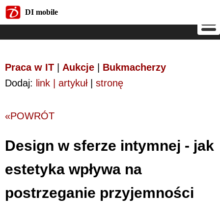
DI mobile
DI mobile
Praca w IT
|
Aukcje
|
Bukmacherzy
Dodaj:
link | artykuł
|
stronę
«POWRÓT
Design w sferze intymnej - jak
estetyka wpływa na
postrzeganie przyjemności