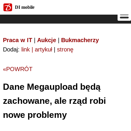
DI mobile
DI mobile
Praca w IT
|
Aukcje
|
Bukmacherzy
Dodaj:
link | artykuł
|
stronę
«POWRÓT
Dane Megaupload będą
zachowane, ale rząd robi
nowe problemy