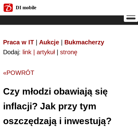
DI mobile
DI mobile
Praca w IT
|
Aukcje
|
Bukmacherzy
Dodaj:
link | artykuł
|
stronę
«POWRÓT
Czy młodzi obawiają się
inflacji? Jak przy tym
oszczędzają i inwestują?